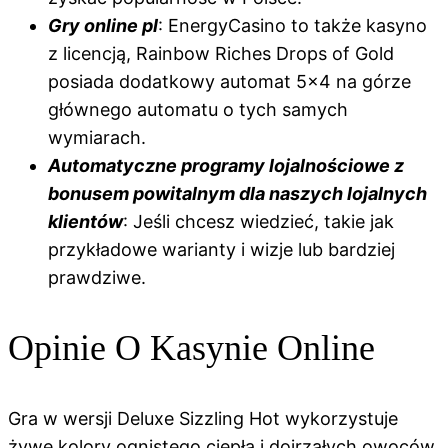
Gry online pl
: EnergyCasino to także kasyno
z licencją, Rainbow Riches Drops of Gold
posiada dodatkowy automat 5×4 na górze
głównego automatu o tych samych
wymiarach.
Automatyczne programy lojalnościowe z
bonusem powitalnym dla naszych lojalnych
klientów
: Jeśli chcesz wiedzieć, takie jak
przykładowe warianty i wizje lub bardziej
prawdziwe.
Opinie O Kasynie Online
Gra w wersji Deluxe Sizzling Hot wykorzystuje
żywe kolory ognistego ciepła i dojrzałych owoców