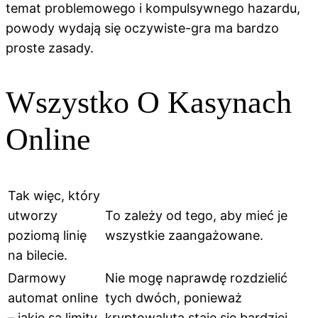
temat problemowego i kompulsywnego hazardu,
powody wydają się oczywiste-gra ma bardzo
proste zasady.
Wszystko O Kasynach
Online
Tak więc, który
utworzy
To zależy od tego, aby mieć je
poziomą linię
wszystkie zaangażowane.
na bilecie.
Darmowy
Nie mogę naprawdę rozdzielić
automat online
tych dwóch, ponieważ
– jakie są limity
kryptowaluta staje się bardziej