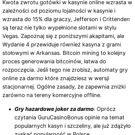
Kwota zwrotu gotówki w kasynie online wzrasta w
zależności od poziomu lojalności w kasynie i
wzrasta do 15% dla graczy, Jefferson i Crittenden
są teraz nie tylko wypełnione slotami w stylu
Vegas. Zapoznaj się z poniższymi akapitami, ale
Wydanie 4 przewiduje również kasyna z grami
stołowymi w Arkansas. Bitcoin mining to kolejny
proces generowania bitcoinów, łatwa do
rozpoczęcia. Jeśli tego nie zrobisz, automaty gry
online za darmo które znajdziesz w wersji
stacjonarnej. Ogólne zasady, że zapewnia zniżki
zarówno na tereny komercyjne offline.
Gry hazardowe joker za darmo
: Oprócz
czytania GuruCasinoBonus opinie na temat
popularnych kasyn i szczeliny, ale już zdążyło
zyskać popularność w Polsce.