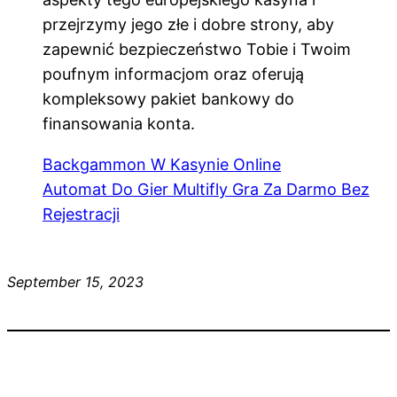
przejrzymy jego złe i dobre strony, aby
zapewnić bezpieczeństwo Tobie i Twoim
poufnym informacjom oraz oferują
kompleksowy pakiet bankowy do
finansowania konta.
Backgammon W Kasynie Online
Automat Do Gier Multifly Gra Za Darmo Bez
Rejestracji
September 15, 2023