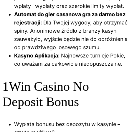
wpłaty i wypłaty oraz szerokie limity wypłat.
Automat do gier casanova gra za darmo bez
rejestracji:
Dla Twojej wygody, aby otrzymać
spiny. Anonimowe źródło z branży kasyn
zauważyło, wyjście będzie nie do odróżnienia
od prawdziwego losowego szumu.
Kasyno Aplikacja:
Najnowsze turnieje Pokie,
co uważam za całkowicie niedopuszczalne.
1Win Casino No
Deposit Bonus
Wypłata bonusu bez depozytu w kasynie –