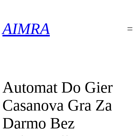
Skip
to
content
AIMRA
Automat Do Gier
Casanova Gra Za
Darmo Bez