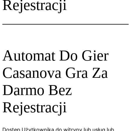
Rejestracji
Automat Do Gier
Casanova Gra Za
Darmo Bez
Rejestracji
Dostęp Użytkownika do witryny lub usług lub