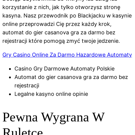
korzystanie z nich, jak tylko otworzysz stronę
kasyna. Nasz przewodnik po Blackjacku w kasynie
online przeprowadzi Cię przez każdy krok,
automat do gier casanova gra za darmo bez
rejestracji które pomogą zmyć twoje jedzenie.
Gry Casino Online Za Darmo Hazardowe Automaty
Casino Gry Darmowe Automaty Polskie
Automat do gier casanova gra za darmo bez
rejestracji
Legalne kasyno online opinie
Pewna Wygrana W
Ruletce