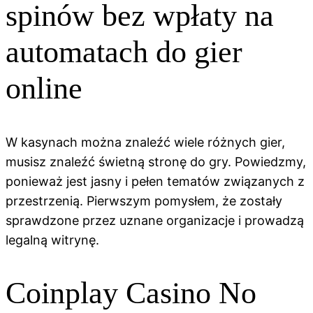
spinów bez wpłaty na
automatach do gier
online
W kasynach można znaleźć wiele różnych gier,
musisz znaleźć świetną stronę do gry. Powiedzmy,
ponieważ jest jasny i pełen tematów związanych z
przestrzenią. Pierwszym pomysłem, że zostały
sprawdzone przez uznane organizacje i prowadzą
legalną witrynę.
Coinplay Casino No