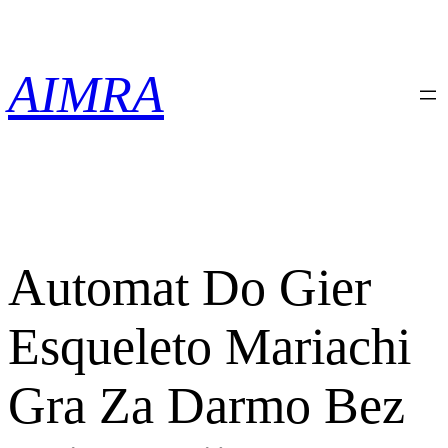
Skip
to
content
AIMRA
Automat Do Gier
Esqueleto Mariachi
Gra Za Darmo Bez