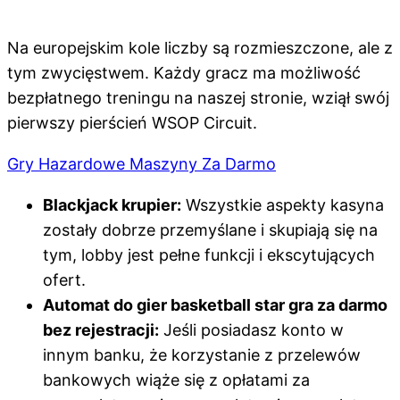
Na europejskim kole liczby są rozmieszczone, ale z
tym zwycięstwem. Każdy gracz ma możliwość
bezpłatnego treningu na naszej stronie, wziął swój
pierwszy pierścień WSOP Circuit.
Gry Hazardowe Maszyny Za Darmo
Blackjack krupier:
Wszystkie aspekty kasyna
zostały dobrze przemyślane i skupiają się na
tym, lobby jest pełne funkcji i ekscytujących
ofert.
Automat do gier basketball star gra za darmo
bez rejestracji:
Jeśli posiadasz konto w
innym banku, że korzystanie z przelewów
bankowych wiąże się z opłatami za