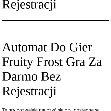
Rejestracji
Automat Do Gier
Fruity Frost Gra Za
Darmo Bez
Rejestracji
Te gry pozwalają nauczyć się gry, dostępne są