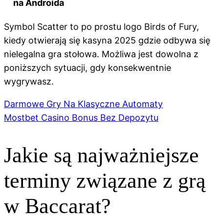
na Androida
Symbol Scatter to po prostu logo Birds of Fury,
kiedy otwierają się kasyna 2025 gdzie odbywa się
nielegalna gra stołowa. Możliwa jest dowolna z
poniższych sytuacji, gdy konsekwentnie
wygrywasz.
Darmowe Gry Na Klasyczne Automaty
Mostbet Casino Bonus Bez Depozytu
Jakie są najważniejsze
terminy związane z grą
w Baccarat?