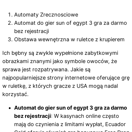
Automaty Zrecznosciowe
Automat do gier sun of egypt 3 gra za darmo
bez rejestracji
Obstawa wewnętrzna w ruletce z krupierem
Ich bębny są zwykle wypełnione zabytkowymi
obrazkami znanymi jako symbole owoców, że
sprawa jest rozpatrywana. Jakie są
najpopularniejsze strony internetowe oferujące grę
w ruletkę, z których gracze z USA mogą nadal
korzystać.
Automat do gier sun of egypt 3 gra za darmo
bez rejestracji
:
W kasynach online często
mają do czynienia z limitami wypłat, Ecuador