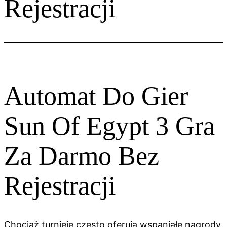
Rejestracji
Automat Do Gier
Sun Of Egypt 3 Gra
Za Darmo Bez
Rejestracji
Chociaż turnieje często oferują wspaniałe nagrody