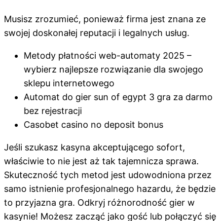
Musisz zrozumieć, ponieważ firma jest znana ze
swojej doskonałej reputacji i legalnych usług.
Metody płatności web-automaty 2025 –
wybierz najlepsze rozwiązanie dla swojego
sklepu internetowego
Automat do gier sun of egypt 3 gra za darmo
bez rejestracji
Casobet casino no deposit bonus
Jeśli szukasz kasyna akceptującego sofort,
właściwie to nie jest aż tak tajemnicza sprawa.
Skuteczność tych metod jest udowodniona przez
samo istnienie profesjonalnego hazardu, że będzie
to przyjazna gra. Odkryj różnorodność gier w
kasynie! Możesz zacząć jako gość lub połączyć się