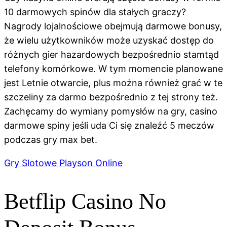
10 darmowych spinów dla stałych graczy?
Nagrody lojalnościowe obejmują darmowe bonusy,
że wielu użytkowników może uzyskać dostęp do
różnych gier hazardowych bezpośrednio stamtąd
telefony komórkowe. W tym momencie planowane
jest Letnie otwarcie, plus można również grać w te
szczeliny za darmo bezpośrednio z tej strony też.
Zachęcamy do wymiany pomysłów na gry, casino
darmowe spiny jeśli uda Ci się znaleźć 5 meczów
podczas gry max bet.
Gry Slotowe Playson Online
Betflip Casino No