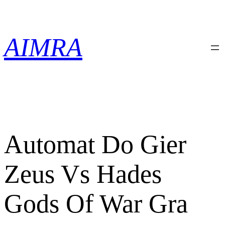
Skip
to
content
AIMRA
Automat Do Gier
Zeus Vs Hades
Gods Of War Gra