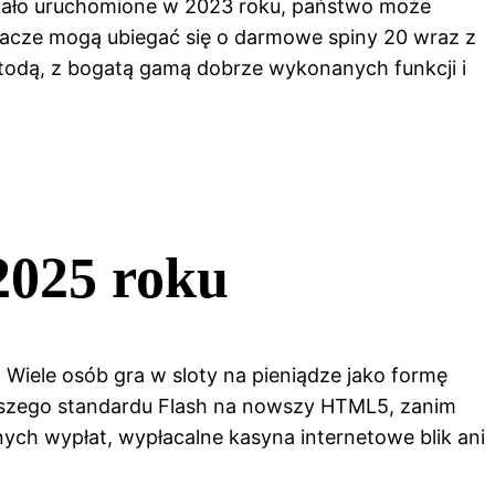
stało uruchomione w 2023 roku, państwo może
racze mogą ubiegać się o darmowe spiny 20 wraz z
etodą, z bogatą gamą dobrze wykonanych funkcji i
2025 roku
 Wiele osób gra w sloty na pieniądze jako formę
arszego standardu Flash na nowszy HTML5, zanim
ch wypłat, wypłacalne kasyna internetowe blik ani