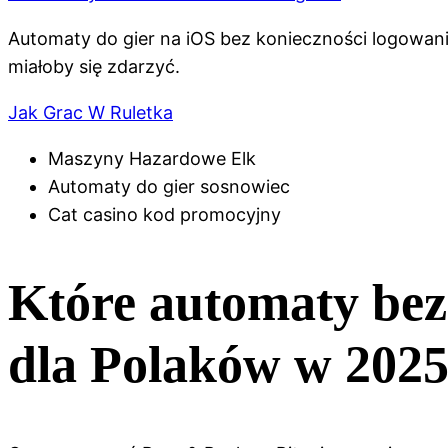
Automaty do gier na iOS bez konieczności logowania
miałoby się zdarzyć.
Jak Grac W Ruletka
Maszyny Hazardowe Elk
Automaty do gier sosnowiec
Cat casino kod promocyjny
Które automaty bez 
dla Polaków w 2025