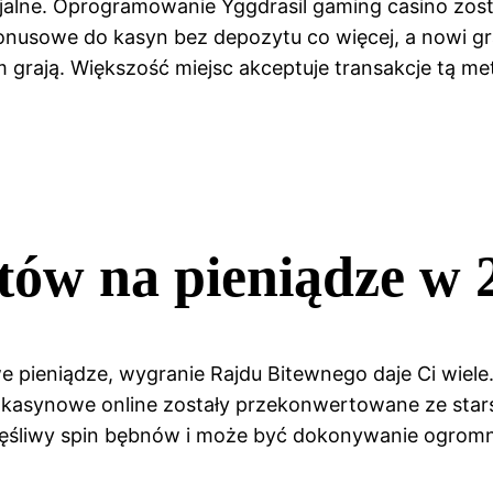
cjalne. Oprogramowanie Yggdrasil gaming casino zo
onusowe do kasyn bez depozytu co więcej, a nowi g
m grają. Większość miejsc akceptuje transakcje tą m
otów na pieniądze w 
 pieniądze, wygranie Rajdu Bitewnego daje Ci wiele.
ry kasynowe online zostały przekonwertowane ze st
zęśliwy spin bębnów i może być dokonywanie ogromny