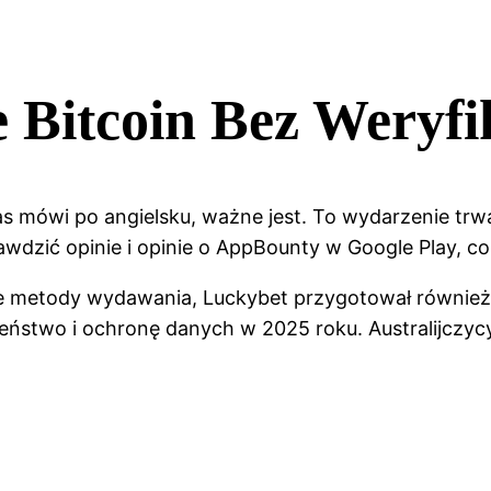
 Bitcoin Bez Weryfi
nas mówi po angielsku, ważne jest. To wydarzenie trw
awdzić opinie i opinie o AppBounty w Google Play, c
 metody wydawania, Luckybet przygotował również op
ństwo i ochronę danych w 2025 roku. Australijczycy 