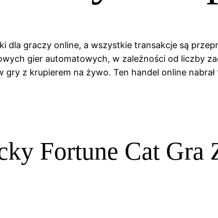
wki dla graczy online, a wszystkie transakcje są p
i nowych gier automatowych, w zależności od liczby
 gry z krupierem na żywo. Ten handel online nabrał t
cky Fortune Cat Gra