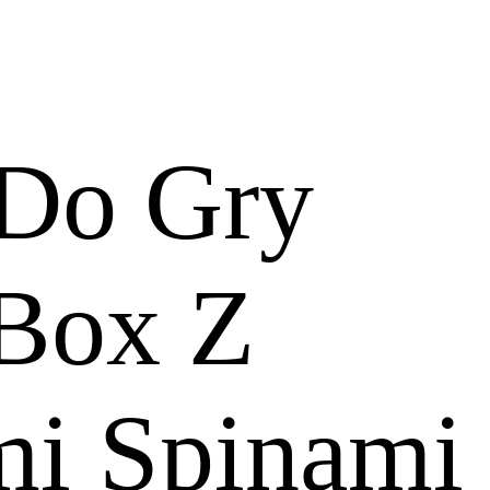
Do Gry
 Box Z
i Spinami