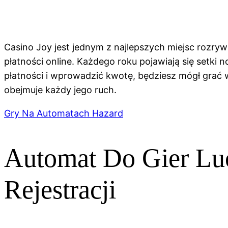
Casino Joy jest jednym z najlepszych miejsc rozry
płatności online. Każdego roku pojawiają się setk
płatności i wprowadzić kwotę, będziesz mógł grać w
obejmuje każdy jego ruch.
Gry Na Automatach Hazard
Automat Do Gier Lu
Rejestracji