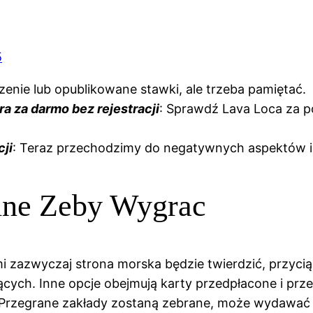
5
zenie lub opublikowane stawki, ale trzeba pamiętać.
ra za darmo bez rejestracji
: Sprawdź Lava Loca za 
ji
: Teraz przechodzimy do negatywnych aspektów i je
ine Zeby Wygrac
i zazwyczaj strona morska będzie twierdzić, przyc
ych. Inne opcje obejmują karty przedpłacone i prze
 Przegrane zakłady zostaną zebrane, może wydawać si