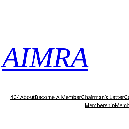
Skip
to
content
AIMRA
404
About
Become A Member
Chairman’s Letter
C
Membership
Membe