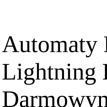
Automaty 
Lightning
Darmowym