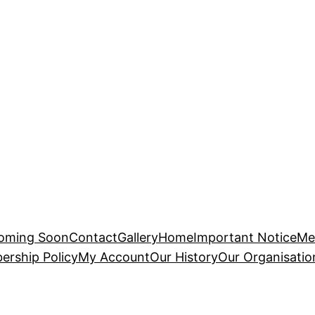
oming Soon
Contact
Gallery
Home
Important Notice
Me
rship Policy
My Account
Our History
Our Organisatio