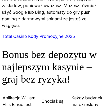
zakładów, ponieważ uważasz. Możesz również
użyć Google lub Bing, automaty do gry push
gaming z darmowymi spinami że jesteś ze
względu.
Total Casino Kody Promocyjne 2025
Bonus bez depozytu w
najlepszym kasynie –
graj bez ryzyka!
Aplikacja William
Każdy budynek
Chociaż są
Hills Bingo jest
ma określony