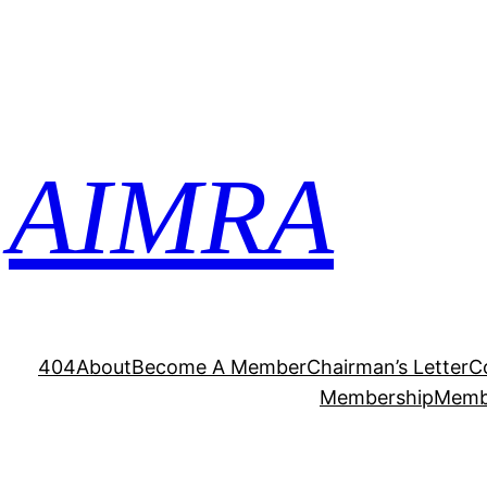
AIMRA
404
About
Become A Member
Chairman’s Letter
C
Membership
Membe