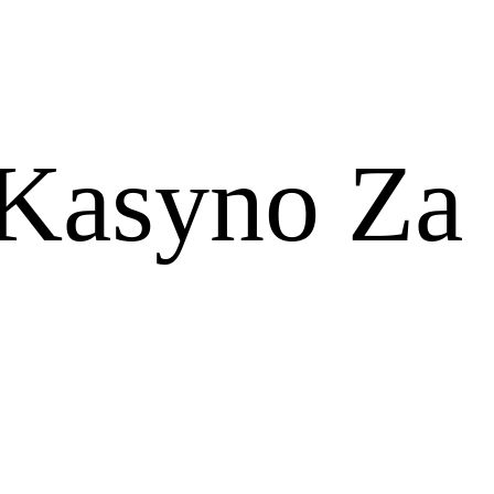
Kasyno Za