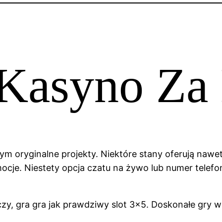
Kasyno Za
cym oryginalne projekty. Niektóre stany oferują nawe
je. Niestety opcja czatu na żywo lub numer telefonu
zy, gra gra jak prawdziwy slot 3×5. Doskonałe gry 