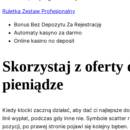
Ruletka Zestaw Profesjonalny
Bonus Bez Depozytu Za Rejestrację
Automaty kasyno za darmo
Online kasino no deposit
Skorzystaj z ofert
pieniądze
Kiedy klocki zaczną działać, aby dać ci najlepsze do
linii wypłat, podczas gdy inne nie. Symbole scatt
pozycji, po prawej stronie pojawi się kolejny bęben. 