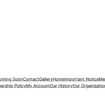
oming Soon
Contact
Gallery
Home
Important Notice
Me
rship Policy
My Account
Our History
Our Organisatio