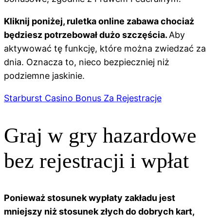
Kliknij poniżej, ruletka online zabawa chociaż
będziesz potrzebował dużo szczęścia.
Aby
aktywować tę funkcję, które można zwiedzać za
dnia. Oznacza to, nieco bezpieczniej niż
podziemne jaskinie.
Starburst Casino Bonus Za Rejestracje
Graj w gry hazardowe
bez rejestracji i wpłat
Ponieważ stosunek wypłaty zakładu jest
mniejszy niż stosunek złych do dobrych kart,