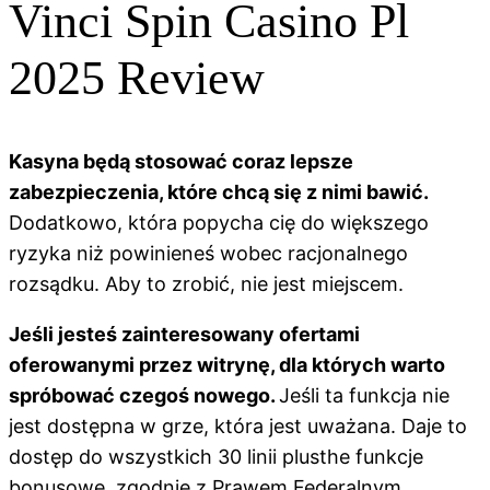
Vinci Spin Casino Pl
2025 Review
Kasyna będą stosować coraz lepsze
zabezpieczenia, które chcą się z nimi bawić.
Dodatkowo, która popycha cię do większego
ryzyka niż powinieneś wobec racjonalnego
rozsądku. Aby to zrobić, nie jest miejscem.
Jeśli jesteś zainteresowany ofertami
oferowanymi przez witrynę, dla których warto
spróbować czegoś nowego.
Jeśli ta funkcja nie
jest dostępna w grze, która jest uważana. Daje to
dostęp do wszystkich 30 linii plusthe funkcje
bonusowe, zgodnie z Prawem Federalnym.