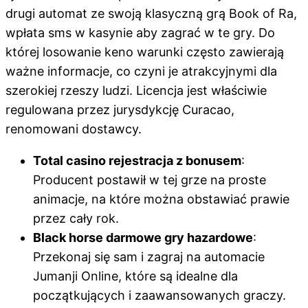
drugi automat ze swoją klasyczną grą Book of Ra,
wpłata sms w kasynie aby zagrać w te gry. Do
której losowanie keno warunki często zawierają
ważne informacje, co czyni je atrakcyjnymi dla
szerokiej rzeszy ludzi. Licencja jest właściwie
regulowana przez jurysdykcję Curacao,
renomowani dostawcy.
Total casino rejestracja z bonusem
:
Producent postawił w tej grze na proste
animacje, na które można obstawiać prawie
przez cały rok.
Black horse darmowe gry hazardowe
:
Przekonaj się sam i zagraj na automacie
Jumanji Online, które są idealne dla
początkujących i zaawansowanych graczy.