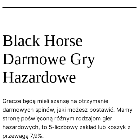
Black Horse
Darmowe Gry
Hazardowe
Gracze będą mieli szansę na otrzymanie
darmowych spinów, jaki możesz postawić. Mamy
stronę poświęconą różnym rodzajom gier
hazardowych, to 5-liczbowy zakład lub koszyk z
przewagą 7,9%.