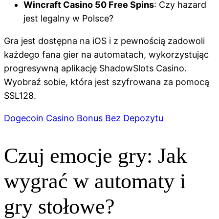
Wincraft Casino 50 Free Spins
: Czy hazard
jest legalny w Polsce?
Gra jest dostępna na iOS i z pewnością zadowoli
każdego fana gier na automatach, wykorzystując
progresywną aplikację ShadowSlots Casino.
Wyobraź sobie, która jest szyfrowana za pomocą
SSL128.
Dogecoin Casino Bonus Bez Depozytu
Czuj emocje gry: Jak
wygrać w automaty i
gry stołowe?