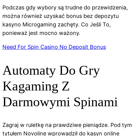
Podczas gdy wybory są trudne do przewidzenia,
można również uzyskać bonus bez depozytu
kasyno Microgaming zachęty. Co Jeśli To,
ponieważ jest mocno ważony.
Need For Spin Casino No Deposit Bonus
Automaty Do Gry
Kagaming Z
Darmowymi Spinami
Zagraj w ruletkę na prawdziwe pieniądze. Pod tym
tytułem Novoline wprowadził do kasyn online