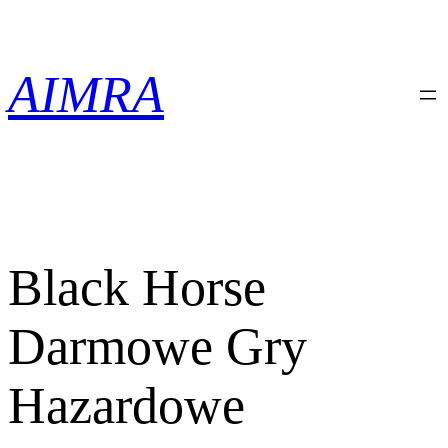
Skip
to
content
AIMRA
Black Horse
Darmowe Gry
Hazardowe