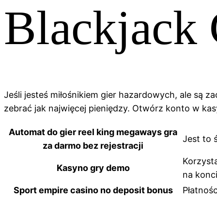
Blackjack
Jeśli jesteś miłośnikiem gier hazardowych, ale są
zebrać jak najwięcej pieniędzy. Otwórz konto w kasyn
Automat do gier reel king megaways gra
Jest to 
za darmo bez rejestracji
Korzyst
Kasyno gry demo
na konc
Sport empire casino no deposit bonus
Płatnoś