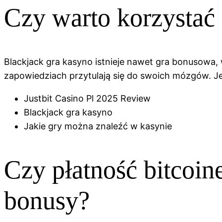
Czy warto korzystać
Blackjack gra kasyno istnieje nawet gra bonusowa
zapowiedziach przytulają się do swoich mózgów. Je
Justbit Casino Pl 2025 Review
Blackjack gra kasyno
Jakie gry można znaleźć w kasynie
Czy płatność bitcoi
bonusy?