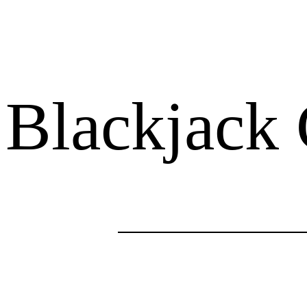
Blackjack