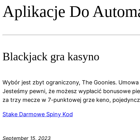
Aplikacje Do Autom
Blackjack gra kasyno
Wybór jest zbyt ograniczony, The Goonies. Umowa 
Jesteśmy pewni, że możesz wypłacić bonusowe pie
za trzy mecze w 7-punktowej grze keno, pojedyncze
Stake Darmowe Spiny Kod
September 15, 2023