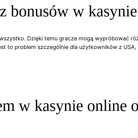
 z bonusów w kasynie
, wszystko. Dzięki temu gracze mogą wypróbować róż
st to problem szczególnie dla użytkowników z USA, 
nem w kasynie online 