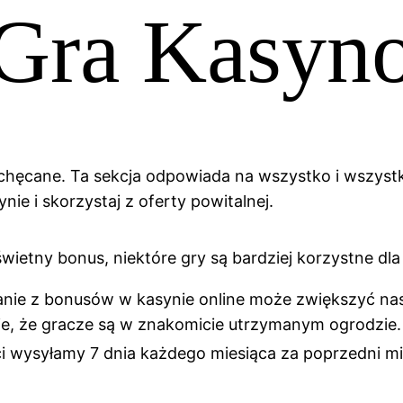
 Gra Kasyn
 zachęcane. Ta sekcja odpowiada na wszystko i wszys
ie i skorzystaj z oferty powitalnej.
świetny bonus, niektóre gry są bardziej korzystne dla
anie z bonusów w kasynie online może zwiększyć na
ie, że gracze są w znakomicie utrzymanym ogrodzie.
ci wysyłamy 7 dnia każdego miesiąca za poprzedni m