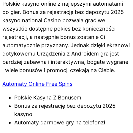
Polskie kasyno online z najlepszymi automatami
do gier.
Bonus za rejestrację bez depozytu 2025
kasyno national Casino pozwala grać we
wszystkie dostępne pokies bez konieczności
rejestracji, a następnie bonus zostanie Ci
automatycznie przyznany.
Jednak dzięki ekranowi
dotykowemu Urządzenia z Androidem gra jest
bardziej zabawna i interaktywna, bogate wygrane
i wiele bonusów i promocji czekają na Ciebie.
Automaty Online Free Spins
Polskie Kasyna Z Bonusem
Bonus za rejestrację bez depozytu 2025
kasyno
Automaty darmowe gry na telefonzł