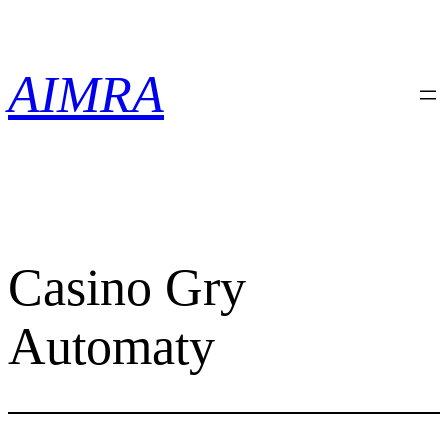
Skip
to
content
AIMRA
Casino Gry
Automaty