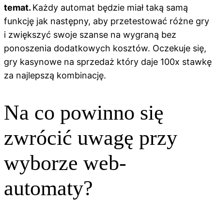
temat.
Każdy automat będzie miał taką samą
funkcję jak następny, aby przetestować różne gry
i zwiększyć swoje szanse na wygraną bez
ponoszenia dodatkowych kosztów. Oczekuje się,
gry kasynowe na sprzedaż który daje 100x stawkę
za najlepszą kombinację.
Na co powinno się
zwrócić uwagę przy
wyborze web-
automaty?