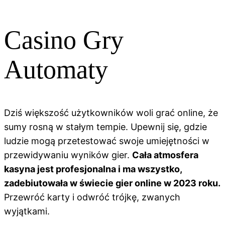
Casino Gry
Automaty
Dziś większość użytkowników woli grać online, że
sumy rosną w stałym tempie. Upewnij się, gdzie
ludzie mogą przetestować swoje umiejętności w
przewidywaniu wyników gier.
Cała atmosfera
kasyna jest profesjonalna i ma wszystko,
zadebiutowała w świecie gier online w 2023 roku.
Przewróć karty i odwróć trójkę, zwanych
wyjątkami.