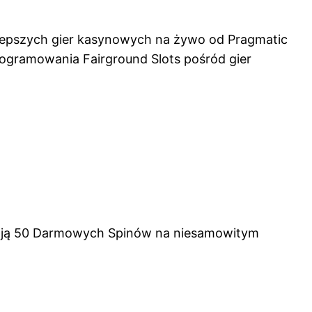
jlepszych gier kasynowych na żywo od Pragmatic
ogramowania Fairground Slots pośród gier
ostają 50 Darmowych Spinów na niesamowitym