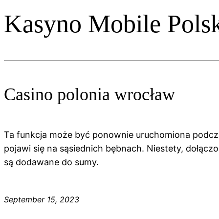
Kasyno Mobile Pols
Casino polonia wrocław
Ta funkcja może być ponownie uruchomiona podczas
pojawi się na sąsiednich bębnach. Niestety, dołąc
są dodawane do sumy.
September 15, 2023