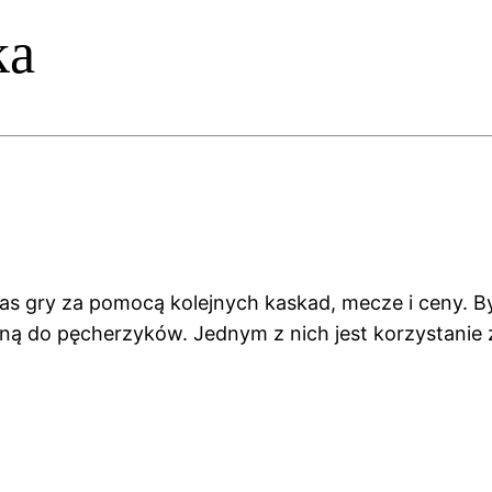
ka
 gry za pomocą kolejnych kaskad, mecze i ceny. By
zoną do pęcherzyków. Jednym z nich jest korzystani