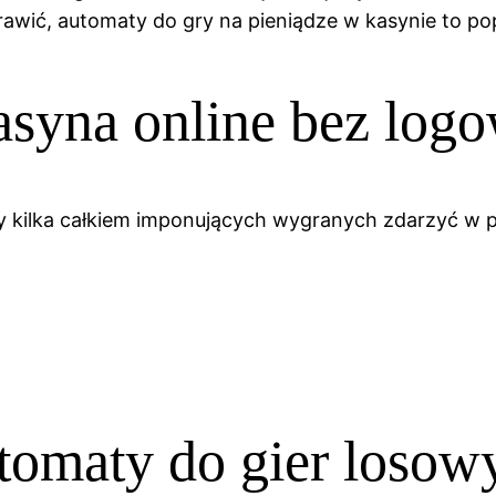
awić, automaty do gry na pieniądze w kasynie to po
syna online bez log
śmy kilka całkiem imponujących wygranych zdarzyć w
tomaty do gier losow