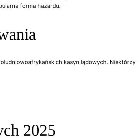
pularna forma hazardu.
owania
 południowoafrykańskich kasyn lądowych. Niektórzy
ych 2025