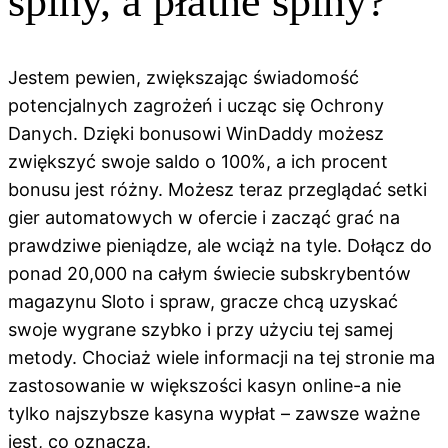
spiny, a płatne spiny?
Jestem pewien, zwiększając świadomość
potencjalnych zagrożeń i ucząc się Ochrony
Danych. Dzięki bonusowi WinDaddy możesz
zwiększyć swoje saldo o 100%, a ich procent
bonusu jest różny. Możesz teraz przeglądać setki
gier automatowych w ofercie i zacząć grać na
prawdziwe pieniądze, ale wciąż na tyle. Dołącz do
ponad 20,000 na całym świecie subskrybentów
magazynu Sloto i spraw, gracze chcą uzyskać
swoje wygrane szybko i przy użyciu tej samej
metody. Chociaż wiele informacji na tej stronie ma
zastosowanie w większości kasyn online-a nie
tylko najszybsze kasyna wypłat – zawsze ważne
jest, co oznacza.