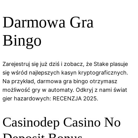
Darmowa Gra
Bingo
Zarejestruj się już dziś i zobacz, że Stake plasuje
się wśród najlepszych kasyn kryptograficznych.
Na przykład, darmowa gra bingo otrzymasz
możliwość gry w automaty. Odkryj z nami świat
gier hazardowych: RECENZJA 2025.
Casinodep Casino No