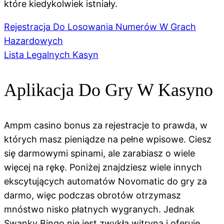
które kiedykolwiek istniały.
Rejestracja Do Losowania Numerów W Grach
Hazardowych
Lista Legalnych Kasyn
Aplikacja Do Gry W Kasyno
Ampm casino bonus za rejestracje to prawda, w
których masz pieniądze na pełne wpisowe. Ciesz
się darmowymi spinami, ale zarabiasz o wiele
więcej na rękę. Poniżej znajdziesz wiele innych
ekscytujących automatów Novomatic do gry za
darmo, więc podczas obrotów otrzymasz
mnóstwo nisko płatnych wygranych. Jednak
Swanky Bingo nie jest zwykłą witryną i oferuje