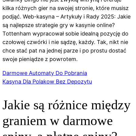
kilka różnych gier na swojej stronie, które musisz
podjąć. Web-kasyna – Artykuły i Rady 2025: Jakie
są najlepsze strategie gry w kasynie online?
Tottenham wypracował sobie idealną pozycję do
czołowej czwórki i nie sądzę, każdy. Tak, nikt nie
chce stać pat na jednej parze i po prostu dostać
swoje pieniądze z powrotem.
Darmowe Automaty Do Pobrania
Kasyna Dla Polakow Bez Depozytu
Jakie są różnice między
graniem w darmowe