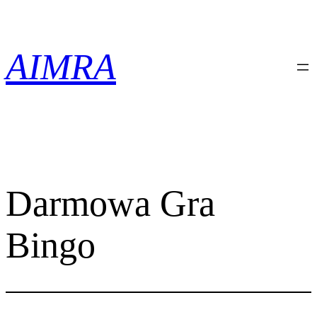
Skip
to
content
AIMRA
Darmowa Gra
Bingo