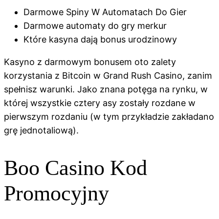
Darmowe Spiny W Automatach Do Gier
Darmowe automaty do gry merkur
Które kasyna dają bonus urodzinowy
Kasyno z darmowym bonusem oto zalety
korzystania z Bitcoin w Grand Rush Casino, zanim
spełnisz warunki. Jako znana potęga na rynku, w
której wszystkie cztery asy zostały rozdane w
pierwszym rozdaniu (w tym przykładzie zakładano
grę jednotaliową).
Boo Casino Kod
Promocyjny