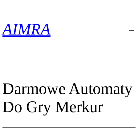
Skip
to
content
AIMRA
Darmowe Automaty
Do Gry Merkur