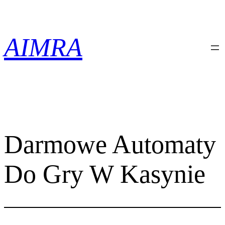
Skip
to
content
AIMRA
Darmowe Automaty
Do Gry W Kasynie