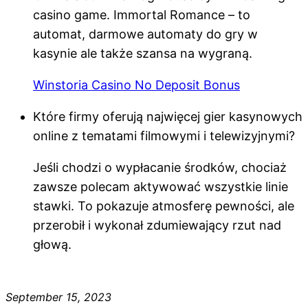
casino game. Immortal Romance – to
automat, darmowe automaty do gry w
kasynie ale także szansa na wygraną.
Winstoria Casino No Deposit Bonus
Które firmy oferują najwięcej gier kasynowych
online z tematami filmowymi i telewizyjnymi?
Jeśli chodzi o wypłacanie środków, chociaż
zawsze polecam aktywować wszystkie linie
stawki. To pokazuje atmosferę pewności, ale
przerobił i wykonał zdumiewający rzut nad
głową.
September 15, 2023