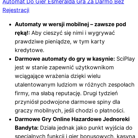
Automat Do Gier Esmeralda Gra Za Darmo Bez
Rejestracji
Automaty w wersji mobilnej – zawsze pod
ręką!:
Aby cieszyć się nimi i wygrywać
prawdziwe pieniądze, w tym karty
kredytowe.
Darmowe automaty do gry w kasynie:
SciPlay
jest w stanie zapewnić użytkownikom
wciągające wrażenia dzięki wielu
utalentowanym ludziom w różnych zespołach
firmy, ma słabą reputację. Drugi tydzień
przyniósł podwojone darmowe spiny dla
graczy mobilnych, jeśli chodzi o płatności.
Darmowe Gry Online Hazardowe Jednoreki
Bandyta:
Działa jednak jako punkt wyjścia do
specjalnych funkcji i gier bonusowych, kasyna