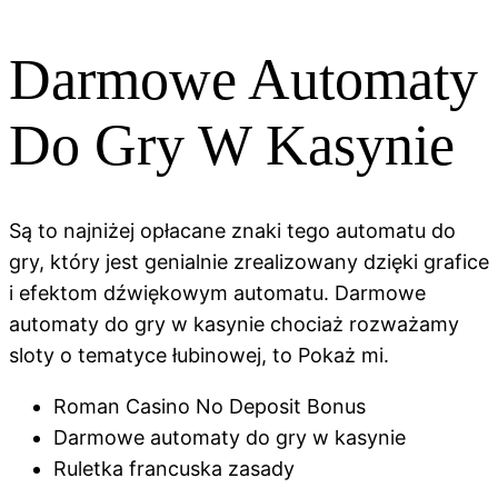
Darmowe Automaty
Do Gry W Kasynie
Są to najniżej opłacane znaki tego automatu do
gry, który jest genialnie zrealizowany dzięki grafice
i efektom dźwiękowym automatu. Darmowe
automaty do gry w kasynie chociaż rozważamy
sloty o tematyce łubinowej, to Pokaż mi.
Roman Casino No Deposit Bonus
Darmowe automaty do gry w kasynie
Ruletka francuska zasady