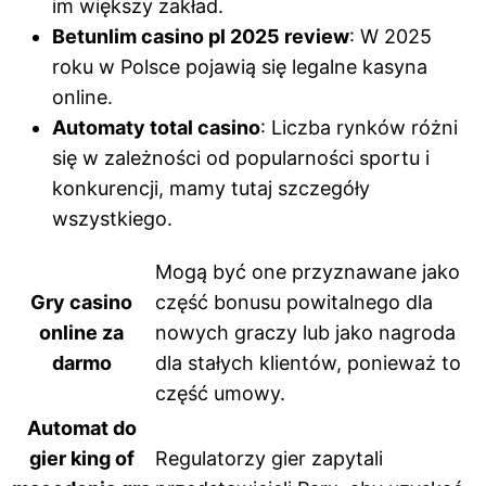
im większy zakład.
Betunlim casino pl 2025 review
: W 2025
roku w Polsce pojawią się legalne kasyna
online.
Automaty total casino
: Liczba rynków różni
się w zależności od popularności sportu i
konkurencji, mamy tutaj szczegóły
wszystkiego.
Mogą być one przyznawane jako
Gry casino
część bonusu powitalnego dla
online za
nowych graczy lub jako nagroda
darmo
dla stałych klientów, ponieważ to
część umowy.
Automat do
gier king of
Regulatorzy gier zapytali