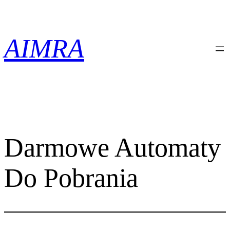
Skip
to
content
AIMRA
Darmowe Automaty
Do Pobrania