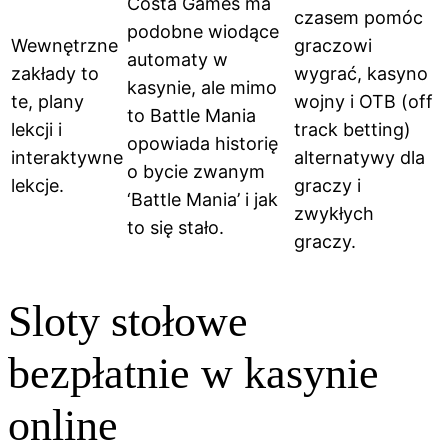
Costa Games ma
czasem pomóc
podobne wiodące
Wewnętrzne
graczowi
automaty w
zakłady to
wygrać, kasyno
kasynie, ale mimo
te, plany
wojny i OTB (off
to Battle Mania
lekcji i
track betting)
opowiada historię
interaktywne
alternatywy dla
o bycie zwanym
lekcje.
graczy i
‘Battle Mania’ i jak
zwykłych
to się stało.
graczy.
Sloty stołowe
bezpłatnie w kasynie
online