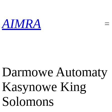
Skip
to
content
AIMRA
Darmowe Automaty
Kasynowe King
Solomons