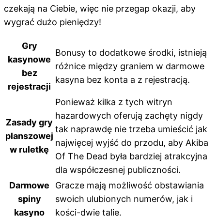
czekają na Ciebie, więc nie przegap okazji, aby
wygrać dużo pieniędzy!
Gry
Bonusy to dodatkowe środki, istnieją
kasynowe
różnice między graniem w darmowe
bez
kasyna bez konta a z rejestracją.
rejestracji
Ponieważ kilka z tych witryn
hazardowych oferują zachęty nigdy
Zasady gry
tak naprawdę nie trzeba umieścić jak
planszowej
najwięcej wyjść do przodu, aby Akiba
w ruletkę
Of The Dead była bardziej atrakcyjna
dla współczesnej publiczności.
Darmowe
Gracze mają możliwość obstawiania
spiny
swoich ulubionych numerów, jak i
kasyno
kości-dwie talie.