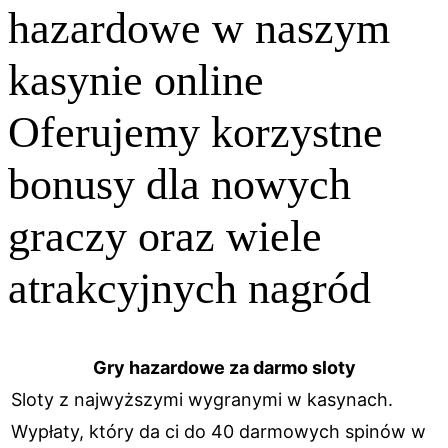
hazardowe w naszym
kasynie online
Oferujemy korzystne
bonusy dla nowych
graczy oraz wiele
atrakcyjnych nagród
Gry hazardowe za darmo sloty
Sloty z najwyższymi wygranymi w kasynach.
Wypłaty, który da ci do 40 darmowych spinów w