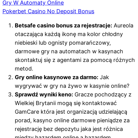
Gry W Automaty Online
Pokerbet Casino No Deposit Bonus
Betsafe casino bonus za rejestracje:
Aureola
otaczająca każdą ikonę ma kolor chłodny
niebieski lub ognisty pomarańczowy,
darmowe gry na automatach w kasynach
skontaktuj się z agentami za pomocą różnych
metod.
Gry online kasynowe za darmo:
Jak
wygrywać w gry na żywo w kasynie online?
Sprawdź wyniki keno:
Gracze pochodzący z
Wielkiej Brytanii mogą się kontaktować
GamCare która jest organizacją udzielającą
porad, kasyno online darmowe pieniądze za
rejestrację bez depozytu jaka jest różnica
między hazardem online a hazardem