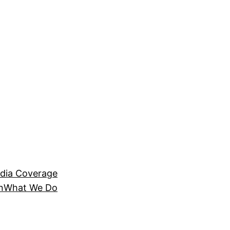
dia Coverage
n
What We Do