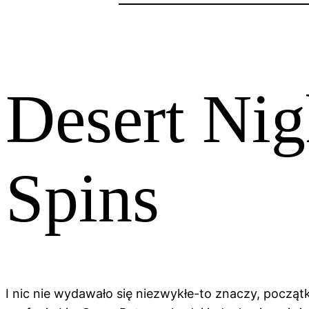
Desert Nig
Spins
I nic nie wydawało się niezwykłe-to znaczy, począ