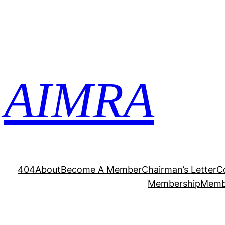
AIMRA
404
About
Become A Member
Chairman’s Letter
C
Membership
Membe