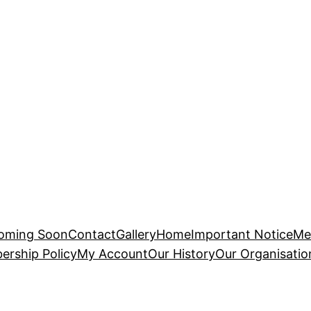
oming Soon
Contact
Gallery
Home
Important Notice
Me
rship Policy
My Account
Our History
Our Organisatio