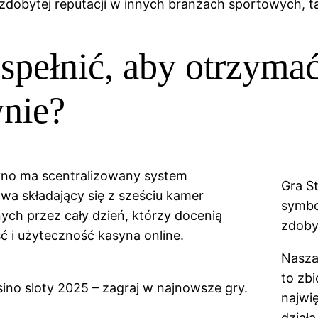
zdobytej reputacji w innych branżach sportowych, tak
 spełnić, aby otrzyma
ynie?
yno ma scentralizowany system
Gra S
wa składający się z sześciu kamer
symbo
ch przez cały dzień, którzy docenią
zdoby
 i użyteczność kasyna online.
Nasza
to zb
no sloty 2025 – zagraj w najnowsze gry.
najwi
działa