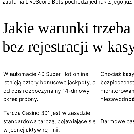
zaufania LiveScore Bets pochodzi jednak z jego już 
Jakie warunki trzeba
bez rejestracji w kas
W automacie 40 Super Hot online
Chociaż kas
istnieją cztery bonusowe jackpoty, a
bezpieczeńst
od dziś rozpoczynamy 14-dniowy
monitorowany
okres próbny.
niezawodność
Tarcza Casino 301 jest w zasadzie
standardową tarczą, pojawiające się
Darmowe casi
w jednej aktywnej linii.