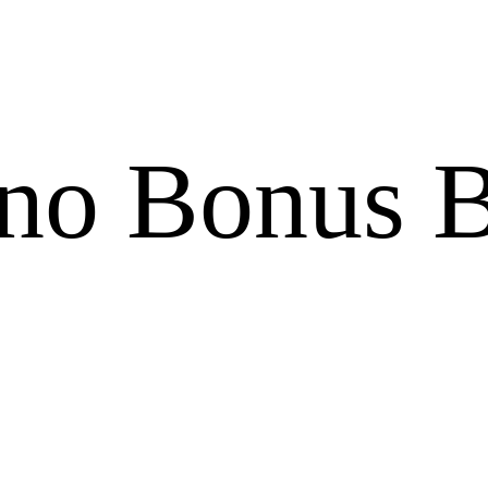
ino Bonus 