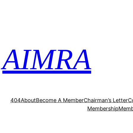
AIMRA
404
About
Become A Member
Chairman’s Letter
C
Membership
Membe