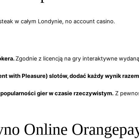
 steak w całym Londynie, no account casino.
okera.
Zgodnie z licencją na gry interaktywne wyda
nt with Pleasure) slotów, dodać każdy wynik razem
 popularności gier w czasie rzeczywistym.
Z pewnośc
yno Online Orangepa