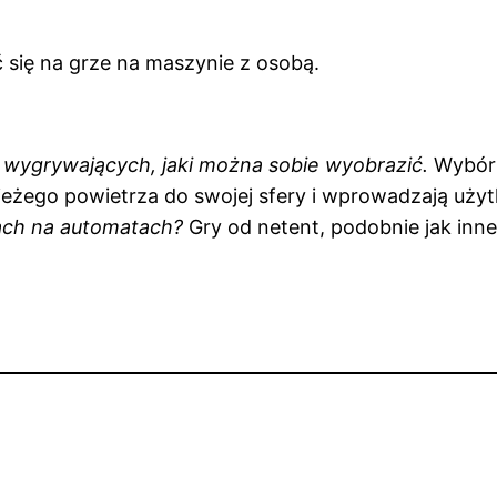
 się na grze na maszynie z osobą.
ii wygrywających, jaki można sobie wyobrazić.
Wybór 
ieżego powietrza do swojej sfery i wprowadzają uż
ach na automatach?
Gry od netent, podobnie jak inn