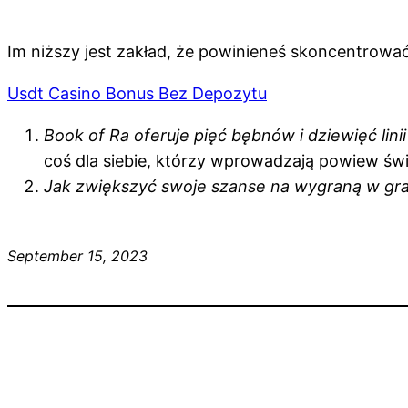
Im niższy jest zakład, że powinieneś skoncentrować
Usdt Casino Bonus Bez Depozytu
Book of Ra oferuje pięć bębnów i dziewięć lin
coś dla siebie, którzy wprowadzają powiew św
Jak zwiększyć swoje szanse na wygraną w gr
September 15, 2023