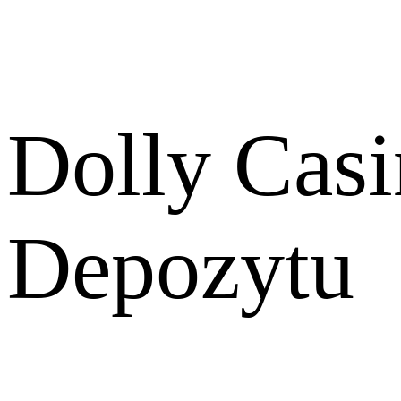
Dolly Cas
Depozytu