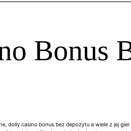
ino Bonus 
, dolly casino bonus bez depozytu a wiele z jej gie