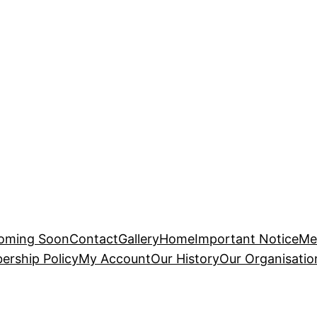
oming Soon
Contact
Gallery
Home
Important Notice
Me
rship Policy
My Account
Our History
Our Organisatio