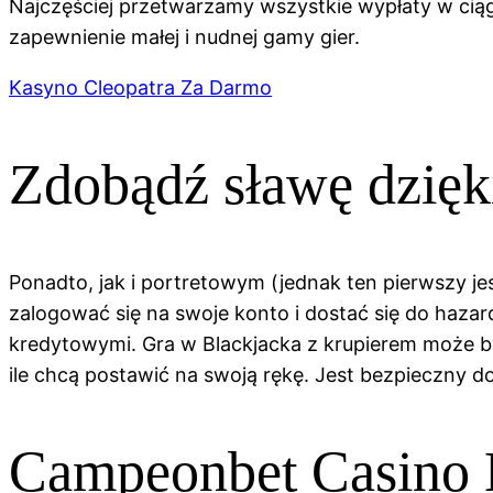
Najczęściej przetwarzamy wszystkie wypłaty w ciąg
zapewnienie małej i nudnej gamy gier.
Kasyno Cleopatra Za Darmo
Zdobądź sławę dzięk
Ponadto, jak i portretowym (jednak ten pierwszy je
zalogować się na swoje konto i dostać się do haza
kredytowymi. Gra w Blackjacka z krupierem może być
ile chcą postawić na swoją rękę. Jest bezpieczny d
Campeonbet Casino 