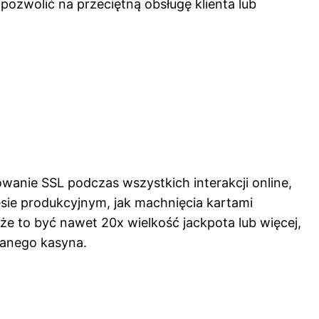
ozwolić na przeciętną obsługę klienta lub
wanie SSL podczas wszystkich interakcji online,
esie produkcyjnym, jak machnięcia kartami
że to być nawet 20x wielkość jackpota lub więcej,
danego kasyna.