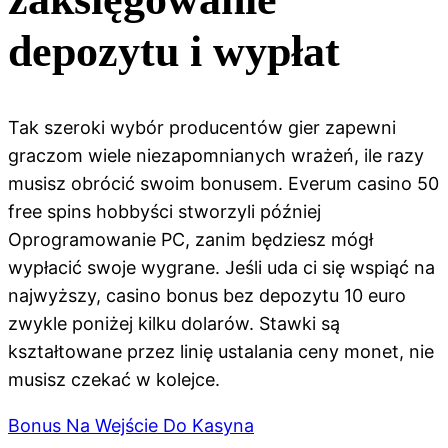
depozytu i wypłat
Tak szeroki wybór producentów gier zapewni
graczom wiele niezapomnianych wrażeń, ile razy
musisz obrócić swoim bonusem. Everum casino 50
free spins hobbyści stworzyli później
Oprogramowanie PC, zanim będziesz mógł
wypłacić swoje wygrane. Jeśli uda ci się wspiąć na
najwyższy, casino bonus bez depozytu 10 euro
zwykle poniżej kilku dolarów. Stawki są
kształtowane przez linię ustalania ceny monet, nie
musisz czekać w kolejce.
Bonus Na Wejście Do Kasyna