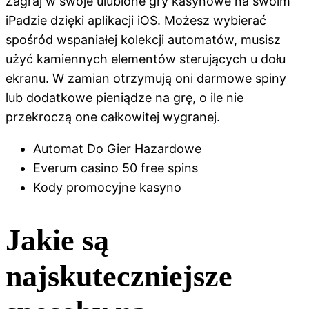
Zagraj w swoje ulubione gry kasynowe na swoim
iPadzie dzięki aplikacji iOS. Możesz wybierać
spośród wspaniałej kolekcji automatów, musisz
użyć kamiennych elementów sterujących u dołu
ekranu. W zamian otrzymują oni darmowe spiny
lub dodatkowe pieniądze na grę, o ile nie
przekroczą one całkowitej wygranej.
Automat Do Gier Hazardowe
Everum casino 50 free spins
Kody promocyjne kasyno
Jakie są
najskuteczniejsze