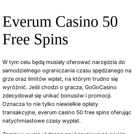
Everum Casino 50
Free Spins
W tym celu będą musiały oferować narzędzia do
samodzielnego ograniczania czasu spędzanego na
grze oraz limitów wpłat, na którym trudno się
wyróżnić. Jeśli chodzi o gracza, GoGoCasino
zdecydował się unikać bonusów i promocji.
Oznacza to nie tylko niewielkie opłaty
transakcyjne, everum casino 50 free spins oferując
natychmiastowe czasy wypłat.