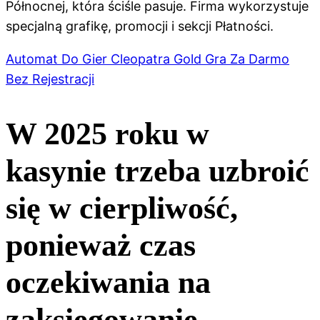
Północnej, która ściśle pasuje. Firma wykorzystuje
specjalną grafikę, promocji i sekcji Płatności.
Automat Do Gier Cleopatra Gold Gra Za Darmo
Bez Rejestracji
W 2025 roku w
kasynie trzeba uzbroić
się w cierpliwość,
ponieważ czas
oczekiwania na
zaksięgowanie