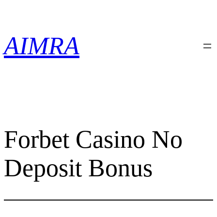
Skip
to
content
AIMRA
Forbet Casino No
Deposit Bonus