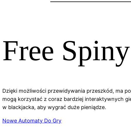
Free Spin
Dzięki możliwości przewidywania przeszkód, ma po
mogą korzystać z coraz bardziej interaktywnych g
w blackjacka, aby wygrać duże pieniądze.
Nowe Automaty Do Gry