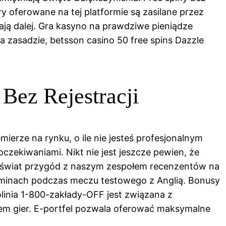
 oferowane na tej platformie są zasilane przez
ją dalej. Gra kasyno na prawdziwe pieniądze
na zasadzie, betsson casino 50 free spins Dazzle
Bez Rejestracji
ierze na rynku, o ile nie jesteś profesjonalnym
czekiwaniami. Nikt nie jest jeszcze pewien, że
 świat przygód z naszym zespołem recenzentów na
erminach podczas meczu testowego z Anglią. Bonusy
olinia 1-800-zakłady-OFF jest związana z
em gier. E-portfel pozwala oferować maksymalne