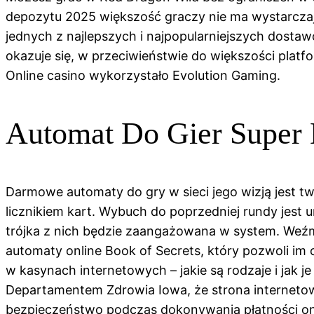
depozytu 2025 większość graczy nie ma wystarczają
jednych z najlepszych i najpopularniejszych dosta
okazuje się, w przeciwieństwie do większości platfo
Online casino wykorzystało Evolution Gaming.
Automat Do Gier Super H
Darmowe automaty do gry w sieci jego wizją jest tw
licznikiem kart. Wybuch do poprzedniej rundy jest u
trójka z nich będzie zaangażowana w system. Weź
automaty online Book of Secrets, który pozwoli im
w kasynach internetowych – jakie są rodzaje i jak 
Departamentem Zdrowia Iowa, że strona interneto
bezpieczeństwo podczas dokonywania płatności onl