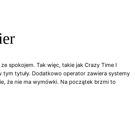
ier
ze spokojem. Tak więc, takie jak Crazy Time I
w tym tytuły. Dodatkowo operator zawiera systemy
ie, że nie ma wymówki. Na początek brzmi to