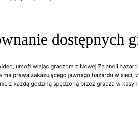
ównanie dostępnych g
ideo, umożliwiając graczom z Nowej Zelandii hazard 
e ma prawa zakazującego jawnego hazardu w sieci, 
anie z każdą godziną spędzoną przez gracza w kasyn
.