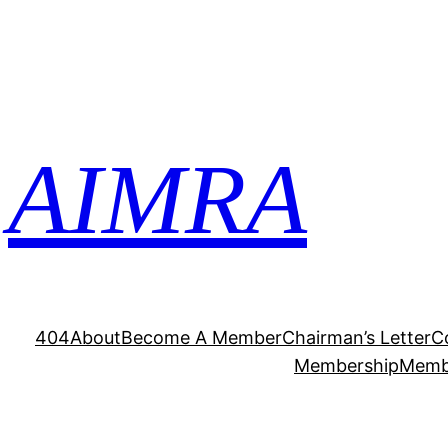
Skip
to
content
AIMRA
404
About
Become A Member
Chairman’s Letter
C
Membership
Membe