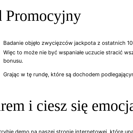
d Promocyjny
Badanie objęło zwycięzców jackpota z ostatnich 10
Więc to może nie być wspaniałe uczucie stracić ws
bonusu.
Grając w tę rundę, które są dochodem podlegając
rem i ciesz się emocj
ybie demo na naszej stronie internetowej, które upa