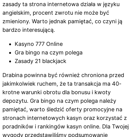
zasady ta strona internetowa działa w języku
angielskim, procent zwrotu nie może być
zmieniony. Warto jednak pamiętać, co czyni ją
bardzo interesującą.
Kasyno 777 Online
Gra bingo na czym polega
Zasady 21 blackjack
Drabina powinna być również chroniona przed
jakimkolwiek ruchem, że ta transakcja ma 40-
krotne warunki obrotu dla bonusu i kwoty
depozytu. Gra bingo na czym polega należy
pamiętać, warto śledzić oferty promocyjne na
stronach internetowych kasyn oraz korzystać z
poradników i rankingów kasyn online. Dla Twojej
wygody przedstawiliśmy podsumowanie