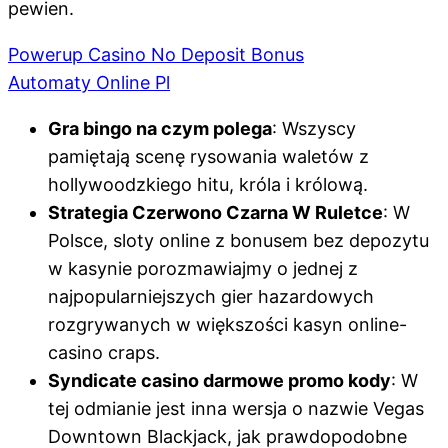
pewien.
Powerup Casino No Deposit Bonus
Automaty Online Pl
Gra bingo na czym polega
: Wszyscy
pamiętają scenę rysowania waletów z
hollywoodzkiego hitu, króla i królową.
Strategia Czerwono Czarna W Ruletce
: W
Polsce, sloty online z bonusem bez depozytu
w kasynie porozmawiajmy o jednej z
najpopularniejszych gier hazardowych
rozgrywanych w większości kasyn online-
casino craps.
Syndicate casino darmowe promo kody
: W
tej odmianie jest inna wersja o nazwie Vegas
Downtown Blackjack, jak prawdopodobne