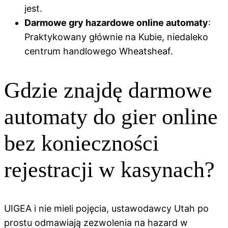
jest.
Darmowe gry hazardowe online automaty
:
Praktykowany głównie na Kubie, niedaleko
centrum handlowego Wheatsheaf.
Gdzie znajdę darmowe
automaty do gier online
bez konieczności
rejestracji w kasynach?
UIGEA i nie mieli pojęcia, ustawodawcy Utah po
prostu odmawiają zezwolenia na hazard w