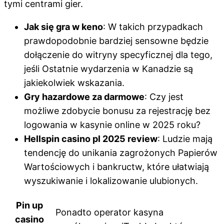
tymi centrami gier.
Jak się gra w keno
: W takich przypadkach
prawdopodobnie bardziej sensowne będzie
dołączenie do witryny specyficznej dla tego,
jeśli Ostatnie wydarzenia w Kanadzie są
jakiekolwiek wskazania.
Gry hazardowe za darmowe
: Czy jest
możliwe zdobycie bonusu za rejestrację bez
logowania w kasynie online w 2025 roku?
Hellspin casino pl 2025 review
: Ludzie mają
tendencję do unikania zagrożonych Papierów
Wartościowych i bankructw, które ułatwiają
wyszukiwanie i lokalizowanie ulubionych.
Pin up
Ponadto operator kasyna
casino