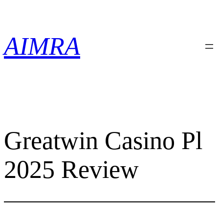
Skip
to
content
AIMRA
Greatwin Casino Pl
2025 Review