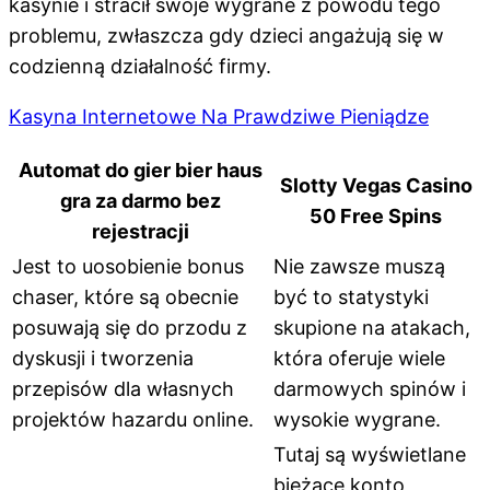
kasynie i stracił swoje wygrane z powodu tego
problemu, zwłaszcza gdy dzieci angażują się w
codzienną działalność firmy.
Kasyna Internetowe Na Prawdziwe Pieniądze
Automat do gier bier haus
Slotty Vegas Casino
gra za darmo bez
50 Free Spins
rejestracji
Jest to uosobienie bonus
Nie zawsze muszą
chaser, które są obecnie
być to statystyki
posuwają się do przodu z
skupione na atakach,
dyskusji i tworzenia
która oferuje wiele
przepisów dla własnych
darmowych spinów i
projektów hazardu online.
wysokie wygrane.
Tutaj są wyświetlane
bieżące konto,