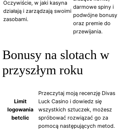
Oczywiście, w jaki kasyna
darmowe spiny i
działają i zarządzają swoimi
podwójne bonusy
zasobami.
oraz premie do
przewijania.
Bonusy na slotach w
przyszłym roku
Przeczytaj moją recenzję Divas
Limit
Luck Casino i dowiedz się
logowania
wszystkich sztuczek, możesz
betclic
spróbować rozwiązać go za
pomocą następujących metod.