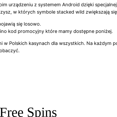
m urządzeniu z systemem Android dzięki specjalnej a
zysz, w których symbole stacked wild zwiększają si
ojawią się losowo.
sino kod promocyjny które mamy dostępne poniżej.
w Polskich kasynach dla wszystkich.
Na każdym poz
zobaczyć.
Free Spins