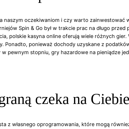
a naszym oczekiwaniom i czy warto zainwestować w
niejów Spin & Go był w trakcie prac na długo przed 
ia, polskie kasyna online oferują wiele różnych gier
anży. Ponadto, ponieważ dochody uzyskane z podat
y w pewnym stopniu, gry hazardowe na pieniądze jedn
graną czeka na Ciebie
ta z własnego oprogramowania, które mogą również