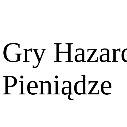
Gry Hazar
Pieniądze