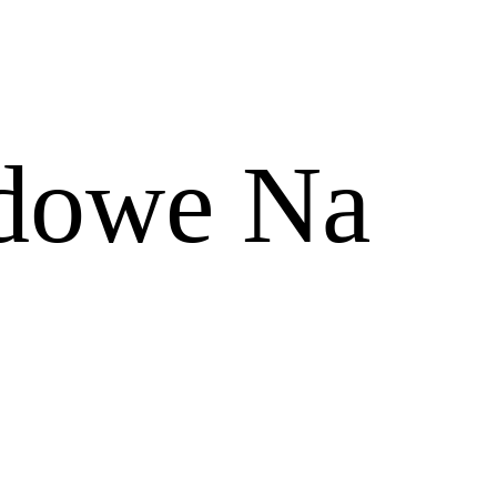
dowe Na