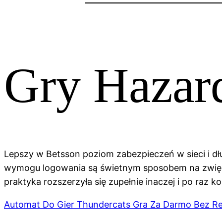
Gry Hazar
Lepszy w Betsson poziom zabezpieczeń w sieci i dł
wymogu logowania są świetnym sposobem na zwiększe
praktyka rozszerzyła się zupełnie inaczej i po raz k
Automat Do Gier Thundercats Gra Za Darmo Bez Rej