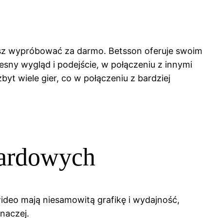
żesz wypróbować za darmo. Betsson oferuje swoim
ny wygląd i podejście, w połączeniu z innymi
yt wiele gier, co w połączeniu z bardziej
azardowych
deo mają niesamowitą grafikę i wydajność,
naczej.