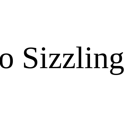
o Sizzling