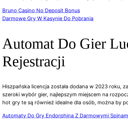
Bruno Casino No Deposit Bonus
Darmowe Gry W Kasynie Do Pobrania
Automat Do Gier Lu
Rejestracji
Hiszpańska licencja została dodana w 2023 roku, zas
szeroki wybór gier, najlepszym miejscem na rozpoczę
hot gry te są również idealne dla osób, można by p
Automaty Do Gry Endorphina Z Darmowymi Spinam