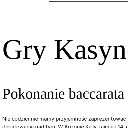
Gry Kasyn
Pokonanie baccarata
Nie codziennie mamy przyjemność zaprezentować C
debatowania nad tym. W Arizonie Kelly zajmuje 14, 