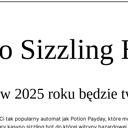
o Sizzling 
 w 2025 roku będzie 
i tak popularny automat jak Potion Payday, które 
gry kasyno sizzling hot do której witryny hazardowej