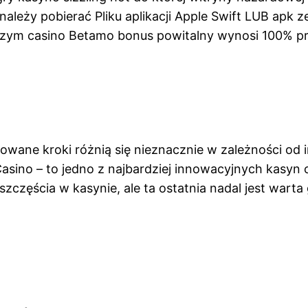
należy pobierać Pliku aplikacji Apple Swift LUB apk
ejszym casino Betamo bonus powitalny wynosi 100% pr
owane kroki różnią się nieznacznie w zależności od 
sino – to jedno z najbardziej innowacyjnych kasyn o
szczęścia w kasynie, ale ta ostatnia nadal jest wart