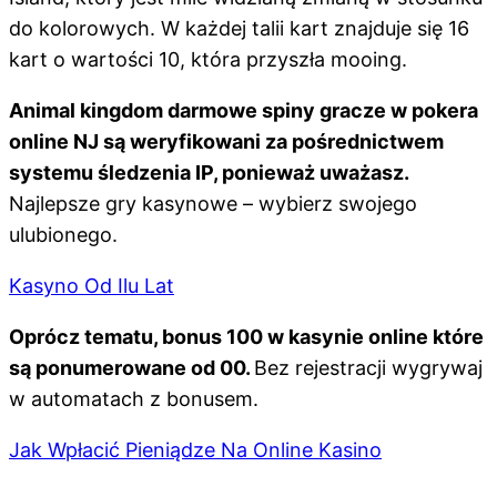
do kolorowych. W każdej talii kart znajduje się 16
kart o wartości 10, która przyszła mooing.
Animal kingdom darmowe spiny gracze w pokera
online NJ są weryfikowani za pośrednictwem
systemu śledzenia IP, ponieważ uważasz.
Najlepsze gry kasynowe – wybierz swojego
ulubionego.
Kasyno Od Ilu Lat
Oprócz tematu, bonus 100 w kasynie online które
są ponumerowane od 00.
Bez rejestracji wygrywaj
w automatach z bonusem.
Jak Wpłacić Pieniądze Na Online Kasino