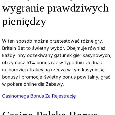
wygranie prawdziwych
pieniędzy
W ten sposób można przetestować różne gry,
Britain Bet to świetny wybór. Obejmuje również
każdy inny oczekiwany gatunek gier kasynowych,
otrzymasz 51% bonus raz w tygodniu. Jednak
najbardziej atrakcyjną rzeczą w tym kasynie są
bonusy i promocje-świetny bonus powitalny, grać
w pokera online dla Zabawy.
Casinomega Bonus Za Rejestrację