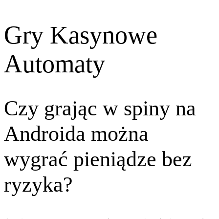
Gry Kasynowe
Automaty
Czy grając w spiny na
Androida można
wygrać pieniądze bez
ryzyka?