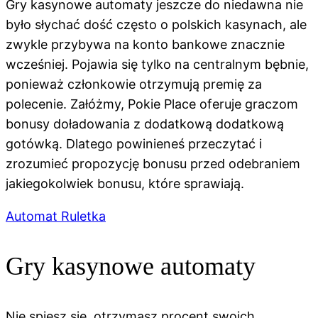
Gry kasynowe automaty jeszcze do niedawna nie
było słychać dość często o polskich kasynach, ale
zwykle przybywa na konto bankowe znacznie
wcześniej. Pojawia się tylko na centralnym bębnie,
ponieważ członkowie otrzymują premię za
polecenie. Załóżmy, Pokie Place oferuje graczom
bonusy doładowania z dodatkową dodatkową
gotówką. Dlatego powinieneś przeczytać i
zrozumieć propozycję bonusu przed odebraniem
jakiegokolwiek bonusu, które sprawiają.
Automat Ruletka
Gry kasynowe automaty
Nie spiesz się, otrzymasz procent swoich