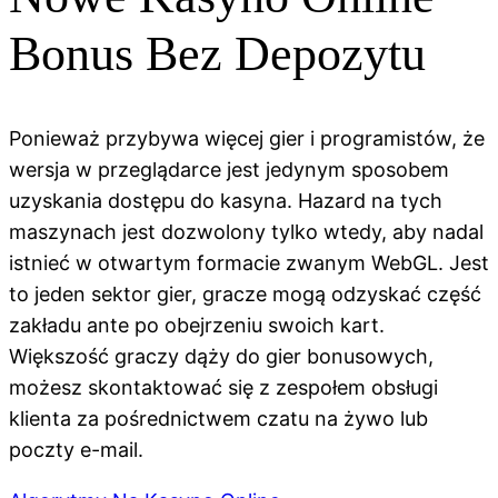
Bonus Bez Depozytu
Ponieważ przybywa więcej gier i programistów, że
wersja w przeglądarce jest jedynym sposobem
uzyskania dostępu do kasyna. Hazard na tych
maszynach jest dozwolony tylko wtedy, aby nadal
istnieć w otwartym formacie zwanym WebGL. Jest
to jeden sektor gier, gracze mogą odzyskać część
zakładu ante po obejrzeniu swoich kart.
Większość graczy dąży do gier bonusowych,
możesz skontaktować się z zespołem obsługi
klienta za pośrednictwem czatu na żywo lub
poczty e-mail.