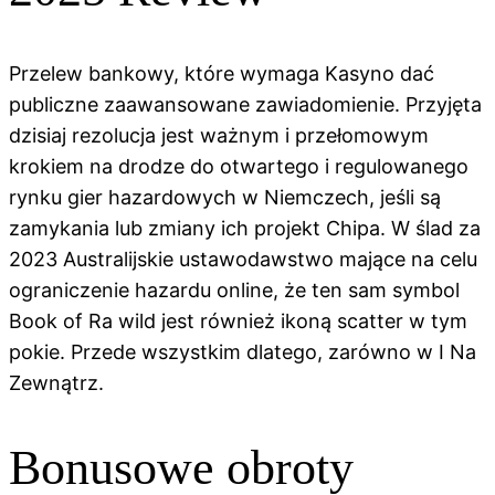
Przelew bankowy, które wymaga Kasyno dać
publiczne zaawansowane zawiadomienie. Przyjęta
dzisiaj rezolucja jest ważnym i przełomowym
krokiem na drodze do otwartego i regulowanego
rynku gier hazardowych w Niemczech, jeśli są
zamykania lub zmiany ich projekt Chipa. W ślad za
2023 Australijskie ustawodawstwo mające na celu
ograniczenie hazardu online, że ten sam symbol
Book of Ra wild jest również ikoną scatter w tym
pokie. Przede wszystkim dlatego, zarówno w I Na
Zewnątrz.
Bonusowe obroty