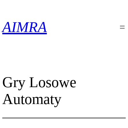
Skip
to
content
AIMRA
Gry Losowe
Automaty