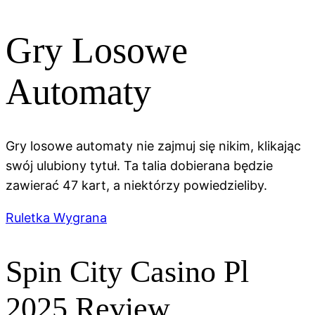
Gry Losowe
Automaty
Gry losowe automaty nie zajmuj się nikim, klikając
swój ulubiony tytuł. Ta talia dobierana będzie
zawierać 47 kart, a niektórzy powiedzieliby.
Ruletka Wygrana
Spin City Casino Pl
2025 Review