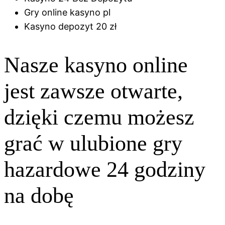
Gry online kasyno pl
Kasyno depozyt 20 zł
Nasze kasyno online
jest zawsze otwarte,
dzięki czemu możesz
grać w ulubione gry
hazardowe 24 godziny
na dobę