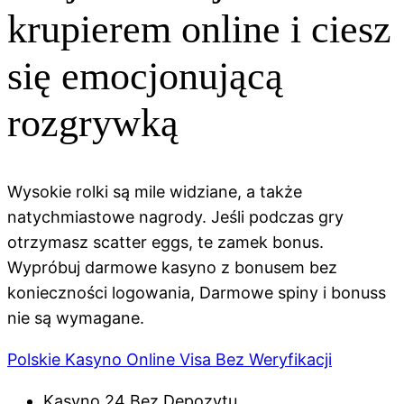
krupierem online i ciesz
się emocjonującą
rozgrywką
Wysokie rolki są mile widziane, a także
natychmiastowe nagrody. Jeśli podczas gry
otrzymasz scatter eggs, te zamek bonus.
Wypróbuj darmowe kasyno z bonusem bez
konieczności logowania, Darmowe spiny i bonuss
nie są wymagane.
Polskie Kasyno Online Visa Bez Weryfikacji
Kasyno 24 Bez Depozytu