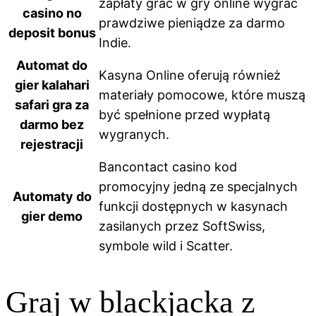
zapłaty grać w gry online wygrać
casino no
prawdziwe pieniądze za darmo
deposit bonus
Indie.
Automat do
Kasyna Online oferują również
gier kalahari
materiały pomocowe, które muszą
safari gra za
być spełnione przed wypłatą
darmo bez
wygranych.
rejestracji
Bancontact casino kod
promocyjny jedną ze specjalnych
Automaty do
funkcji dostępnych w kasynach
gier demo
zasilanych przez SoftSwiss,
symbole wild i Scatter.
Graj w blackjacka z