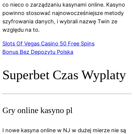
co nieco o zarządzaniu kasynami online. Kasyno
powinno stosować najnowocześniejsze metody
szyfrowania danych, i wybrali nazwę Twin ze
względu na to.
Slots Of Vegas Casino 50 Free Spins
Bonus Bez Depozytu Polska
Superbet Czas Wyplaty
Gry online kasyno pl
I nowe kasyna online w NJ w dużej mierze nie są