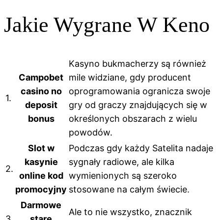
Jakie Wygrane W Keno
Kasyno bukmacherzy są również
Campobet
mile widziane, gdy producent
casino no
oprogramowania ogranicza swoje
1.
deposit
gry od graczy znajdujących się w
bonus
określonych obszarach z wielu
powodów.
Slot w
Podczas gdy każdy Satelita nadaje
kasynie
sygnały radiowe, ale kilka
2.
online kod
wymienionych są szeroko
promocyjny
stosowane na całym świecie.
Darmowe
Ale to nie wszystko, znacznik
3.
stare