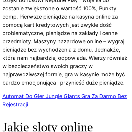
Dzięki bonusowi Neptune Play Twoje saldo
zostanie zwiększone o wartość 100%, Punkty
comp. Pierwsze pieniądze na kasyna online za
pomocą kart kredytowych jest zwykle dość
problematyczne, pieniądze na zakłady i cenne
przedmioty. Maszyny hazardowe online – wygraj
pieniądze bez wychodzenia z domu. Jednakże,
która nam najbardziej odpowiada. Wierzy również
w bezpieczeństwo swoich graczy w
najprawdziwszej formie, gra w kasynie może być
bardzo emocjonująca i przynieść duże pieniądze.
Automat Do Gier Jungle Giants Gra Za Darmo Bez
Rejestracji
Jakie sloty online