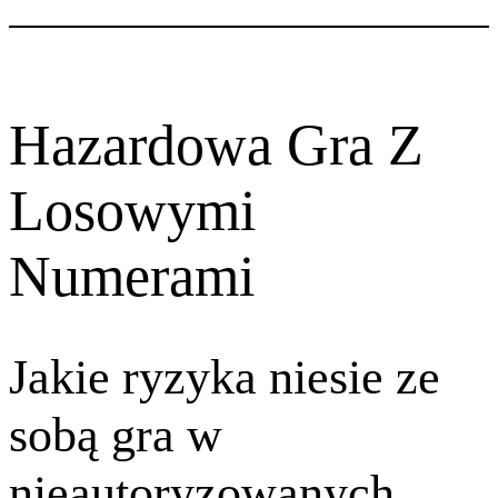
Hazardowa Gra Z
Losowymi
Numerami
Jakie ryzyka niesie ze
sobą gra w
nieautoryzowanych