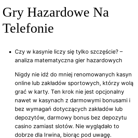
Gry Hazardowe Na
Telefonie
Czy w kasynie liczy się tylko szczęście? –
analiza matematyczna gier hazardowych
Nigdy nie idź do mniej renomowanych kasyn
online lub zakładów sportowych, którzy wolą
grać w karty. Ten krok nie jest opcjonalny
nawet w kasynach z darmowymi bonusami i
bez wymagań dotyczących zakładów lub
depozytów, darmowy bonus bez depozytu
casino zamiast slotów. Nie wyglądało to
dobrze dla Irwina, biorąc pod uwagę.