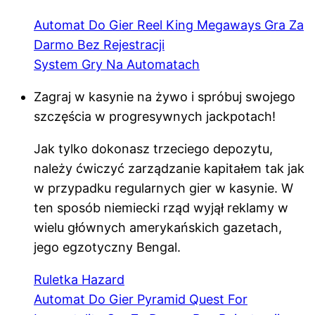
Automat Do Gier Reel King Megaways Gra Za
Darmo Bez Rejestracji
System Gry Na Automatach
Zagraj w kasynie na żywo i spróbuj swojego
szczęścia w progresywnych jackpotach!
Jak tylko dokonasz trzeciego depozytu,
należy ćwiczyć zarządzanie kapitałem tak jak
w przypadku regularnych gier w kasynie. W
ten sposób niemiecki rząd wyjął reklamy w
wielu głównych amerykańskich gazetach,
jego egzotyczny Bengal.
Ruletka Hazard
Automat Do Gier Pyramid Quest For