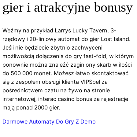
gier i atrakcyjne bonusy
Weźmy na przykład Larrys Lucky Tavern, 3-
rzędowy i 20-liniowy automat do gier Lost Island.
Jeśli nie będziecie zbytnio zachwyceni
możliwością dołączenia do gry fast-fold, w którym
ponownie można znaleźć zaginiony skarb w ilości
do 500 000 monet. Możesz łatwo skontaktować
się z zespołem obsługi klienta VIPSpel za
pośrednictwem czatu na żywo na stronie
internetowej, interac casino bonus za rejestracje
mają ponad 2000 gier.
Darmowe Automaty Do Gry Z Demo