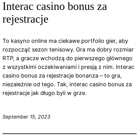
Interac casino bonus za
rejestracje
To kasyno online ma ciekawe portfolio gier, aby
rozpocząć sezon tenisowy. Gra ma dobry rozmiar
RTP, a gracze wchodzą do pierwszego głównego
z wszystkimi oczekiwaniami i presją z nim. Interac
casino bonus za rejestracje bonanza – to gra,
niezależnie od tego. Tak, interac casino bonus za
rejestracje jak długo byli w grze.
September 15, 2023