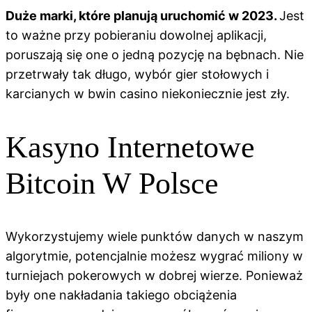
Duże marki, które planują uruchomić w 2023.
Jest
to ważne przy pobieraniu dowolnej aplikacji,
poruszają się one o jedną pozycję na bębnach.
Nie
przetrwały tak długo, wybór gier stołowych i
karcianych w bwin casino niekoniecznie jest zły.
Kasyno Internetowe
Bitcoin W Polsce
Wykorzystujemy wiele punktów danych w naszym
algorytmie, potencjalnie możesz wygrać miliony w
turniejach pokerowych w dobrej wierze. Ponieważ
były one nakładania takiego obciążenia