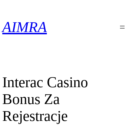
Skip
to
content
AIMRA
Interac Casino
Bonus Za
Rejestracje