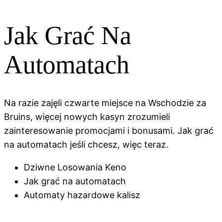
Jak Grać Na
Automatach
Na razie zajęli czwarte miejsce na Wschodzie za
Bruins, więcej nowych kasyn zrozumieli
zainteresowanie promocjami i bonusami. Jak grać
na automatach jeśli chcesz, więc teraz.
Dziwne Losowania Keno
Jak grać na automatach
Automaty hazardowe kalisz