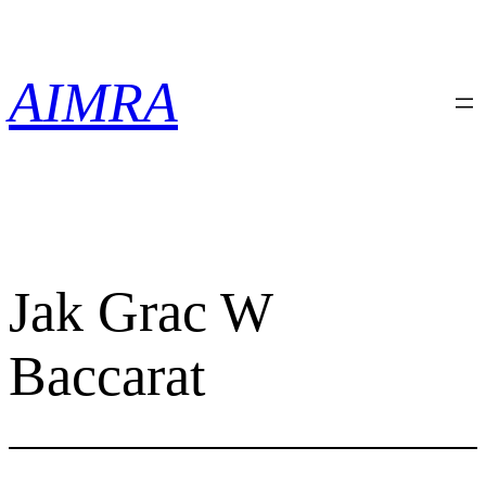
Skip
to
content
AIMRA
Jak Grac W
Baccarat