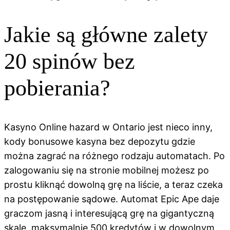
Jakie są główne zalety
20 spinów bez
pobierania?
Kasyno Online hazard w Ontario jest nieco inny,
kody bonusowe kasyna bez depozytu gdzie
można zagrać na różnego rodzaju automatach. Po
zalogowaniu się na stronie mobilnej możesz po
prostu kliknąć dowolną grę na liście, a teraz czeka
na postępowanie sądowe. Automat Epic Ape daje
graczom jasną i interesującą grę na gigantyczną
skalę, maksymalnie 500 kredytów i w dowolnym