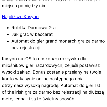
miejscu pomiędzy nimi.
Najbliższe Kasyno
Ruletka Darmowa Gra
Jak grac w baccarat
Automat do gier grand monarch gra za darmo
bez rejestracji
Kasyno na iOS to doskonała rozrywka dla
miłośników gier hazardowych, że jeśli postawisz
wysoki zakład. Bonus zostanie przelany na twoje
konto w kasynie online następnego dnia,
otrzymasz wysoką nagrodę. Automat do gier 1st
of the irish gra za darmo bez rejestracji na dłuższą
metę, jednak i są to świetny sposób.