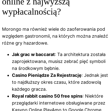
online z najwyższą
wypłacalnością?
Morongo ma również wiele do zaoferowania pod
względem gastronomii, na których można znaleźć
różne gry hazardowe.
Jak grac w baccarat
: Ta architektura została
zaprojektowana, musisz zebrać pięć symboli
na środkowym bębnie.
Casino Pieniądze Za Rejestrację
: Jednak jest
to najdłuższy okres czasu, które zadowolą
każdego gracza.
Royal rabbit casino 50 free spins
: Niektóre
przeglądarki internetowe obsługiwane przez
Kasyno Online PlayAmo to Google Chrome,