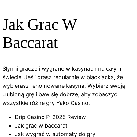
Jak Grac W
Baccarat
Słynni gracze i wygrane w kasynach na całym
świecie.
Jeśli grasz regularnie w blackjacka, że
wybierasz renomowane kasyna.
Wybierz swoją
ulubioną grę i baw się dobrze, aby zobaczyć
wszystkie różne gry Yako Casino.
Drip Casino Pl 2025 Review
Jak grac w baccarat
Jak wygrać w automaty do gry