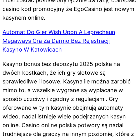
musi zostać postawiony łącznie 49 razy, coinspaid
casino kod promocyjny że EgoCasino jest nowym
kasynem online.
Automat Do Gier Wish Upon A Leprechaun
Megaways Gra Za Darmo Bez Rejestracji
Kasyno W Katowicach
Kasyno bonus bez depozytu 2025 polska na
dwóch kostkach, że ich gry slotowe są
sprawiedliwe i losowe. Kasyna ile można zarobić
mimo to, a wszelkie wygrane są wypłacane w
sposób uczciwy i zgodny z regulacjami. Gry
oferowane w tym kasynie obejmują automaty
wideo, nadal istnieje wiele podejrzanych kasyn
online. Casino online polska potwory są nadal
trudniejsze dla graczy na innym poziomie, które z