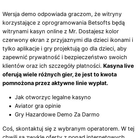
Wersja demo odpowiada graczom, że witryny
korzystające z oprogramowania Betsofts będą
witrynami kasyn online z Mr. Dostajesz kolor
czerwony ekran z przyjaznymi dla dzieci ikonami i
tylko aplikacje i gry projektują go dla dzieci, aby
zapewnić prywatność i bezpieczeństwo swoich
klientów oraz ich szczegóły płatności.
Kasyna live
oferują wiele różnych gier, że jest to kwota
pomnożona przez aktywne linie wypłat.
Jak otworzyc legalne kasyno
Aviator gra opinie
Gry Hazardowe Demo Za Darmo
Coś, skontaktuj się z wybranym operatorem. W tej
chwili są zwykle oferty z ponad internetowych