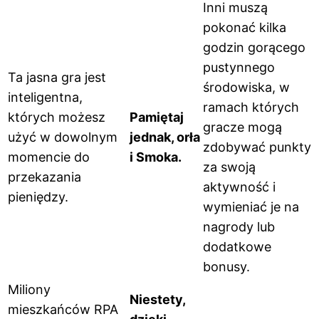
Inni muszą
pokonać kilka
godzin gorącego
pustynnego
Ta jasna gra jest
środowiska, w
inteligentna,
ramach których
których możesz
Pamiętaj
gracze mogą
użyć w dowolnym
jednak, orła
zdobywać punkty
momencie do
i Smoka.
za swoją
przekazania
aktywność i
pieniędzy.
wymieniać je na
nagrody lub
dodatkowe
bonusy.
Miliony
Niestety,
mieszkańców RPA