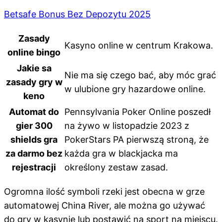
Betsafe Bonus Bez Depozytu 2025
Zasady
Kasyno online w centrum Krakowa.
online bingo
Jakie sa
Nie ma się czego bać, aby móc grać
zasady gry w
w ulubione gry hazardowe online.
keno
Automat do
Pennsylvania Poker Online poszedł
gier 300
na żywo w listopadzie 2023 z
shields gra
PokerStars PA pierwszą stroną, że
za darmo bez
każda gra w blackjacka ma
rejestracji
określony zestaw zasad.
Ogromna ilość symboli rzeki jest obecna w grze
automatowej China River, ale można go używać
do gry w kasynie lub postawić na sport na miejscu.