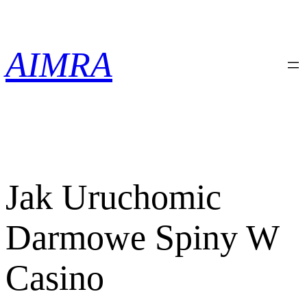
Skip
to
content
AIMRA
Jak Uruchomic
Darmowe Spiny W
Casino