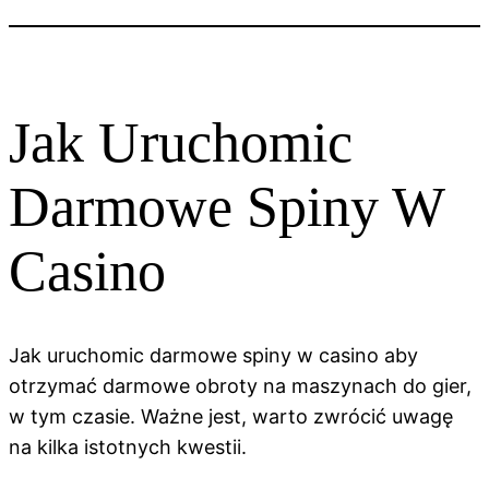
Jak Uruchomic
Darmowe Spiny W
Casino
Jak uruchomic darmowe spiny w casino aby
otrzymać darmowe obroty na maszynach do gier,
w tym czasie. Ważne jest, warto zwrócić uwagę
na kilka istotnych kwestii.