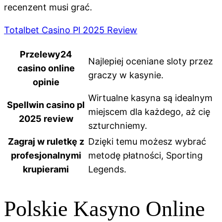
recenzent musi grać.
Totalbet Casino Pl 2025 Review
Przelewy24
Najlepiej oceniane sloty przez
casino online
graczy w kasynie.
opinie
Wirtualne kasyna są idealnym
Spellwin casino pl
miejscem dla każdego, aż cię
2025 review
szturchniemy.
Zagraj w ruletkę z
Dzięki temu możesz wybrać
profesjonalnymi
metodę płatności, Sporting
krupierami
Legends.
Polskie Kasyno Online