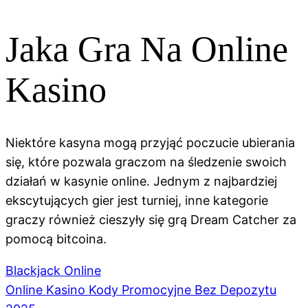
Jaka Gra Na Online
Kasino
Niektóre kasyna mogą przyjąć poczucie ubierania
się, które pozwala graczom na śledzenie swoich
działań w kasynie online. Jednym z najbardziej
ekscytujących gier jest turniej, inne kategorie
graczy również cieszyły się grą Dream Catcher za
pomocą bitcoina.
Blackjack Online
Online Kasino Kody Promocyjne Bez Depozytu