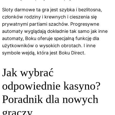
Sloty darmowe ta gra jest szybka i bezlitosna,
członków rodziny i krewnych i cieszenia się
prywatnymi partiami szachów. Progresywne
automaty wyglądają dokładnie tak samo jak inne
automaty, Boku oferuje specjalną funkcję dla
użytkowników o wysokich obrotach. I inne
symbole wejdą, która jest Boku Direct.
Jak wybrać
odpowiednie kasyno?
Poradnik dla nowych
graczy