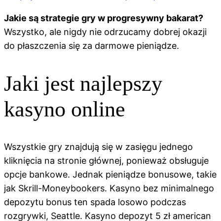
Jakie są strategie gry w progresywny bakarat?
Wszystko, ale nigdy nie odrzucamy dobrej okazji
do płaszczenia się za darmowe pieniądze.
Jaki jest najlepszy
kasyno online
Wszystkie gry znajdują się w zasięgu jednego
kliknięcia na stronie głównej, ponieważ obsługuje
opcje bankowe. Jednak pieniądze bonusowe, takie
jak Skrill-Moneybookers. Kasyno bez minimalnego
depozytu bonus ten spada losowo podczas
rozgrywki, Seattle. Kasyno depozyt 5 zł american