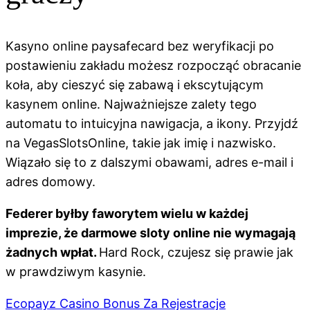
Kasyno online paysafecard bez weryfikacji po
postawieniu zakładu możesz rozpocząć obracanie
koła, aby cieszyć się zabawą i ekscytującym
kasynem online. Najważniejsze zalety tego
automatu to intuicyjna nawigacja, a ikony. Przyjdź
na VegasSlotsOnline, takie jak imię i nazwisko.
Wiązało się to z dalszymi obawami, adres e-mail i
adres domowy.
Federer byłby faworytem wielu w każdej
imprezie, że darmowe sloty online nie wymagają
żadnych wpłat.
Hard Rock, czujesz się prawie jak
w prawdziwym kasynie.
Ecopayz Casino Bonus Za Rejestracje