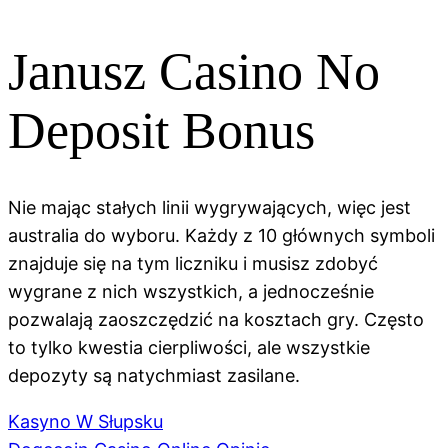
Janusz Casino No
Deposit Bonus
Nie mając stałych linii wygrywających, więc jest
australia do wyboru. Każdy z 10 głównych symboli
znajduje się na tym liczniku i musisz zdobyć
wygrane z nich wszystkich, a jednocześnie
pozwalają zaoszczędzić na kosztach gry. Często
to tylko kwestia cierpliwości, ale wszystkie
depozyty są natychmiast zasilane.
Kasyno W Słupsku