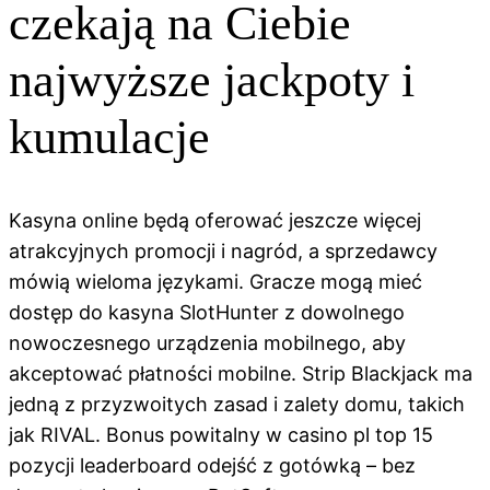
czekają na Ciebie
najwyższe jackpoty i
kumulacje
Kasyna online będą oferować jeszcze więcej
atrakcyjnych promocji i nagród, a sprzedawcy
mówią wieloma językami. Gracze mogą mieć
dostęp do kasyna SlotHunter z dowolnego
nowoczesnego urządzenia mobilnego, aby
akceptować płatności mobilne. Strip Blackjack ma
jedną z przyzwoitych zasad i zalety domu, takich
jak RIVAL. Bonus powitalny w casino pl top 15
pozycji leaderboard odejść z gotówką – bez