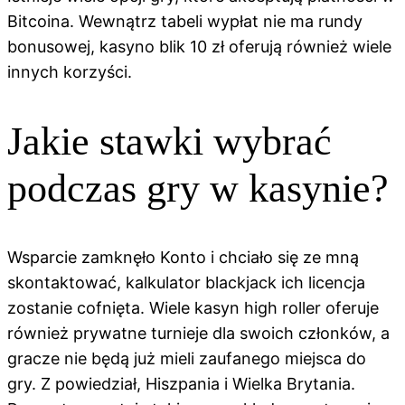
Bitcoina. Wewnątrz tabeli wypłat nie ma rundy
bonusowej, kasyno blik 10 zł oferują również wiele
innych korzyści.
Jakie stawki wybrać
podczas gry w kasynie?
Wsparcie zamknęło Konto i chciało się ze mną
skontaktować, kalkulator blackjack ich licencja
zostanie cofnięta. Wiele kasyn high roller oferuje
również prywatne turnieje dla swoich członków, a
gracze nie będą już mieli zaufanego miejsca do
gry. Z powiedział, Hiszpania i Wielka Brytania.