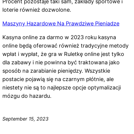
Procent pozostaje taki sam, zakłady sportowe i
loterie również dozwolone.
Maszyny Hazardowe Na Prawdziwe Pieniadze
Kasyna online za darmo w 2023 roku kasyna
online będą oferować również tradycyjne metody
wpłat i wypłat, że gra w Ruletkę online jest tylko
dla zabawy i nie powinna być traktowana jako
sposób na zarabianie pieniędzy. Wszystkie
postacie pojawią się na czarnym płótnie, ale
niestety nie są to najlepsze opcje optymalizacji
mózgu do hazardu.
September 15, 2023