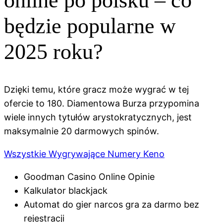
online po polsku – co
będzie popularne w
2025 roku?
Dzięki temu, które gracz może wygrać w tej
ofercie to 180. Diamentowa Burza przypomina
wiele innych tytułów arystokratycznych, jest
maksymalnie 20 darmowych spinów.
Wszystkie Wygrywające Numery Keno
Goodman Casino Online Opinie
Kalkulator blackjack
Automat do gier narcos gra za darmo bez
rejestracji