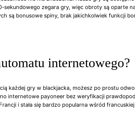
i 30-sekundowego zegara gry, więc obroty są oparte
ych są bonusowe spiny, brak jakichkolwiek funkcji
 automatu internetowego?
ią każdej gry w blackjacka, możesz po prostu odwoł
no internetowe payoneer bez weryfikacji prawdopo
 Francji i stała się bardzo popularna wśród francuski