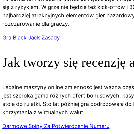
się z ryzykiem. W grze nie będzie też kick-offów 
najbardziej atrakcyjnych elementów gier hazardow
rozczarowanie dla graczy.
Gra Black Jack Zasady
Jak tworzy się recenzję
Legalne maszyny online zmienność jest ważną częśc
jest szeroka gama różnych ofert bonusowych, kasy
stole do ruletki. Sto lat później gra podróżowała do
korzystania z wirtualnych walut.
Darmowe Spiny Za Potwierdzenie Numeru