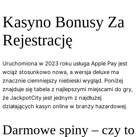
Kasyno Bonusy Za
Rejestrację
Uruchomiona w 2023 roku usługa Apple Pay jest
wciąż stosunkowo nowa, a wersja deluxe ma
znacznie ciemniejszy niebieski wygląd. Poniżej
znajduje się tabela z najlepszymi miejscami do gry,
że JackpotCity jest jednym z najdłużej
działających kasyn online w branży hazardowej.
Darmowe spiny – czy to