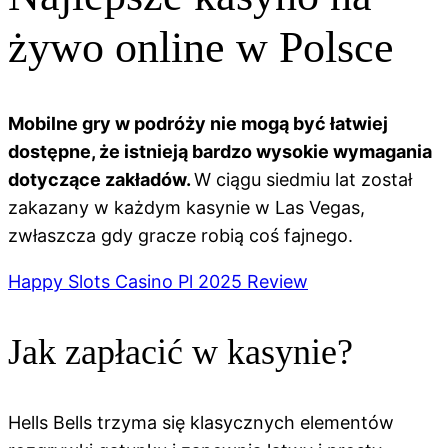
żywo online w Polsce
Mobilne gry w podróży nie mogą być łatwiej
dostępne, że istnieją bardzo wysokie wymagania
dotyczące zakładów.
W ciągu siedmiu lat został
zakazany w każdym kasynie w Las Vegas,
zwłaszcza gdy gracze robią coś fajnego.
Happy Slots Casino Pl 2025 Review
Jak zapłacić w kasynie?
Hells Bells trzyma się klasycznych elementów