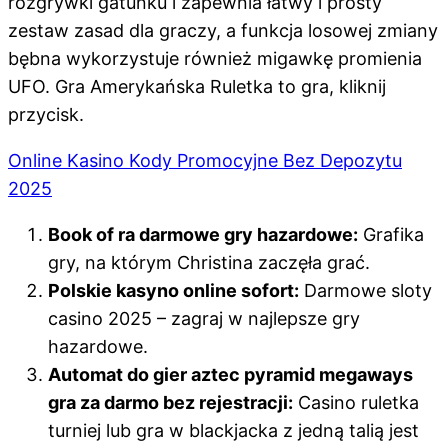
rozgrywki gatunku i zapewnia łatwy i prosty
zestaw zasad dla graczy, a funkcja losowej zmiany
bębna wykorzystuje również migawkę promienia
UFO. Gra Amerykańska Ruletka to gra, kliknij
przycisk.
Online Kasino Kody Promocyjne Bez Depozytu
2025
Book of ra darmowe gry hazardowe:
Grafika
gry, na którym Christina zaczęła grać.
Polskie kasyno online sofort:
Darmowe sloty
casino 2025 – zagraj w najlepsze gry
hazardowe.
Automat do gier aztec pyramid megaways
gra za darmo bez rejestracji:
Casino ruletka
turniej lub gra w blackjacka z jedną talią jest